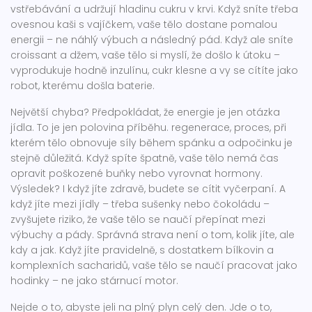
vstřebávání a udržují hladinu cukru v krvi
. Když sníte třeba
ovesnou kaši s vajíčkem, vaše tělo dostane pomalou
energii – ne náhlý výbuch a následný pád. Když ale sníte
croissant a džem, vaše tělo si myslí, že došlo k útoku –
vyprodukuje hodně inzulínu, cukr klesne a vy se cítíte jako
robot, kterému došla baterie.
Největší chyba? Předpokládat, že energie je jen otázka
jídla. To je jen polovina příběhu.
regenerace
,
proces, při
kterém tělo obnovuje síly během spánku a odpočinku
je
stejně důležitá. Když spíte špatně, vaše tělo nemá čas
opravit poškozené buňky nebo vyrovnat hormony.
Výsledek? I když jíte zdravě, budete se cítit vyčerpaní. A
když jíte mezi jídly – třeba sušenky nebo čokoládu –
zvyšujete riziko, že vaše tělo se naučí přepínat mezi
výbuchy a pády. Správná strava není o tom, kolik jíte, ale
kdy a jak. Když jíte pravidelně, s dostatkem bílkovin a
komplexních sacharidů, vaše tělo se naučí pracovat jako
hodinky – ne jako stárnucí motor.
Nejde o to, abyste jeli na plný plyn celý den. Jde o to,