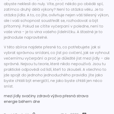
abyste neklesli do nuly. Víte, proč někdo po obědě spí,
zatímco druhý dělá výkony? Není to otázka věku. Je to
otázka jídla. A to, co jíte, ovlivňuje nejen váš tělesný výkon,
ale i vaši schopnost soustředit se, rozhodovat a být
přítomný. Pokud se cítíte vyčerpaní v poledne, není to
vaše vina – je to vina vašeho jídelníčku. A šťastně je to
jednoduše napravitelné.
V této sbírce najdete přesně to, co potřebujete: jak si
vybrat správnou snídani, co jíst po cvičení, jak se vyhnout
večernímu vyčerpání a proč je důležité jíst mezi jídly – ale
správně. Nejsou tu teorie, které nikdo nepoužívá. Jsou tu
praktické odpovědi od lidí, kteří to zkoušeli. A všechno to
jde spojit do jednoho jednoduchého pravidla: jíte jako
byste chtěli být energičtí, ne jako byste chtěli jen něco
sníst.
mezi jídly
svačiny
zdravá výživa
přesná strava
energie během dne