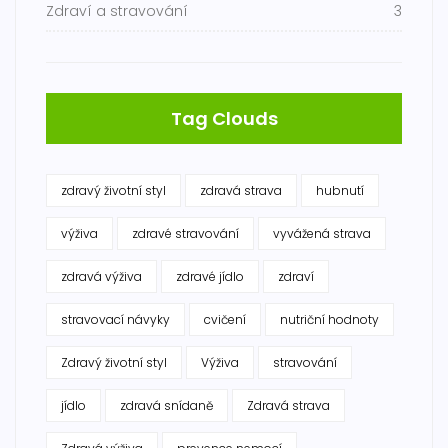
Zdraví a stravování
3
Tag Clouds
zdravý životní styl
zdravá strava
hubnutí
výživa
zdravé stravování
vyvážená strava
zdravá výživa
zdravé jídlo
zdraví
stravovací návyky
cvičení
nutriční hodnoty
Zdravý životní styl
Výživa
stravování
jídlo
zdravá snídaně
Zdravá strava