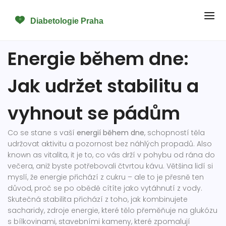
Energie během dne:
Jak udržet stabilitu a
vyhnout se pádům
Co se stane s vaší
energií během dne
,
schopností těla
udržovat aktivitu a pozornost bez náhlých propadů
. Also
known as
vitalita
, it je to, co vás drží v pohybu od rána do
večera, aniž byste potřebovali čtvrtou kávu.
Většina lidí si
myslí, že energie přichází z cukru – ale to je přesně ten
důvod, proč se po obědě cítíte jako vytáhnutí z vody.
Skutečná stabilita přichází z toho, jak kombinujete
sacharidy
,
zdroje energie, které tělo přeměňuje na glukózu
s
bílkovinami
,
stavebními kameny, které zpomalují