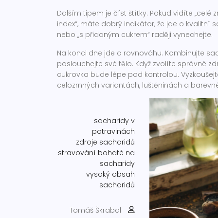
Dalším tipem je číst štítky. Pokud vidíte „celé
index“, máte dobrý indikátor, že jde o kvalitn
nebo „s přidaným cukrem“ raději vynechejte.
Na konci dne jde o rovnováhu. Kombinujte sac
poslouchejte své tělo. Když zvolíte správné zdr
cukrovka bude lépe pod kontrolou. Vyzkoušejte
celozrnných variantách, luštěninách a barevn
sacharidy v
potravinách
zdroje sacharidů
stravování bohaté na
sacharidy
vysoký obsah
sacharidů
Tomáš Škrabal