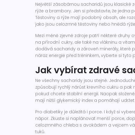
Největší zásobárnou sacharidů jsou klasické zdr
rýže a brambory. Jen si představte, že jedna
Těstoviny a rýže mají podobný obsah, ale rozdíl
jako jsou celozrnné těstoviny nebo hnědá rýže, 
Mezi méně zjevné zdroje patří některé druhy 
na přírodní cukry, ale také na vlákninu a vita
dodává sacharidy a zároveň minerály, které p
náraz energie před tréninkem, vyberte si tyto p
Jak vybírat zdravé sa
Ne všechny sacharidy jsou stejné. Jednoduché 
způsobují rychlý nárůst krevního cukru a pak r
pokud chcete stabilní energii. Naopak složené
mají nižší glykemický index a pomáhají udržet 
Pro diabetiky je důležitá i porce. I když si vyb
nápor. Zkuste si naplánovat menší porce, dopl
celozrnného chleba s avokádem a vejcem vám
tuků.