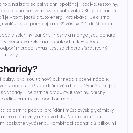
oje, na které se asi všichni spoléhají: pečivo, těstoviny,
 porce bílého pečiva může obsahovat až 30 g sacharidů.
 je v tom, jak tělo tuto energii vstřebává. Celá zrna,
uvolňují cukr pomaleji a udrží vás sytější delší dobu.
ovoce a zeleniny. Banány, hrozny a mango jsou bohaté
míny. Kořenová zelenina, například mrkev a řepa,
odpoří metabolismus. Jestliže chcete získat rychlý
otraviny.
charidy?
cukry, jako jsou třtinový cukr nebo slazené nápoje,
ychlý pokles, což vede k únavě a hladu. Vyhněte se jim,
 sacharidy – celozrnné produkty, luštěniny, ořechy –
hladinu cukru v krvi pod kontrolou.
erete celozrnné pečivo, přejídání může zvýšit glykémický
něné o bílkoviny a zdravé tuky. Například kásek
 poskytne vyváženou kombinaci sacharidů, bílkovin i