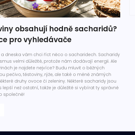
viny obsahují hodně sacharidů?
ce pro vyhledávače
tr a dneska vám chci říct něco o sacharidech. Sacharidy
smus velmi důležité, protože nám dodávají energii. Ale
avinách je najdete nejvíce? Budu mluvit o běžných
sou pečivo, těstoviny, rýže, ale také o méně známých
některé druhy ovoce či zeleniny. Některé sacharidy jsou
epší než ostatní, takže je důležité si vybírat ty správné
o společně!