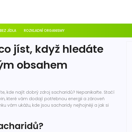
 BEZ JÍDLA
ROZKLADNÍ ORGANISMY
co jíst, když hledáte
okým obsahem
te, kde najít dobrý zdroj sacharidů? Nepanikařte. Stačí
vin, které vám dodají potřebnou energii a zároveň
nku vám ukážu, kde jsou sacharidy nejhojněji a jak si
sacharidů?