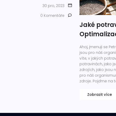
30 pro, 2023
0 Komentáře
Jaké potra
Optimaliza
Ahoj, jmenuji se Pe
jsou pro náš organi
víte, v jakých potr
potravinách, jako j
zdrojích, jako jsou 
pro náš organismus l
zdroje. Pojďme na t
Zobrazit více