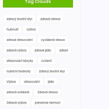
Tag Clouds
zdravý životní styl
zdravá strava
hubnutí
výživa
zdravé stravování
vyvážená strava
zdravá výživa
zdravé jídlo
zdraví
stravovací návyky
cvičení
nutriční hodnoty
Zdravý životní styl
Výživa
stravování
jídlo
zdravá snídaně
Zdravá strava
Zdravá výživa
prevence nemocí