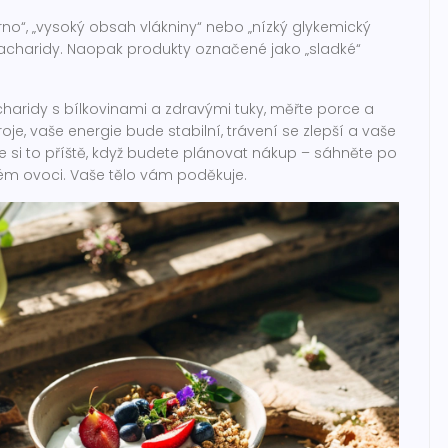
 zrno“, „vysoký obsah vlákniny“ nebo „nízký glykemický
í sacharidy. Naopak produkty označené jako „sladké“
haridy s bílkovinami a zdravými tuky, měřte porce a
oje, vaše energie bude stabilní, trávení se zlepší a vaše
 si to příště, když budete plánovat nákup – sáhněte po
ém ovoci. Vaše tělo vám poděkuje.