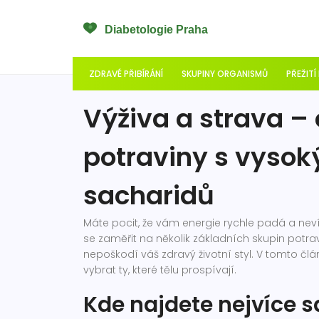
ZDRAVÉ PŘIBÍRÁNÍ
SKUPINY ORGANISMŮ
PŘEŽITÍ
Výživa a strava – 
potraviny s vys
sacharidů
Máte pocit, že vám energie rychle padá a neví
se zaměřit na několik základních skupin potra
nepoškodí váš zdravý životní styl. V tomto člá
vybrat ty, které tělu prospívají.
Kde najdete nejvíce 