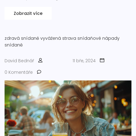
Zobrazit více
zdravá snídaně
vyvážená strava
snídaňové nápady
snídaně
David Bednář
11 bře, 2024
0 Komentáře