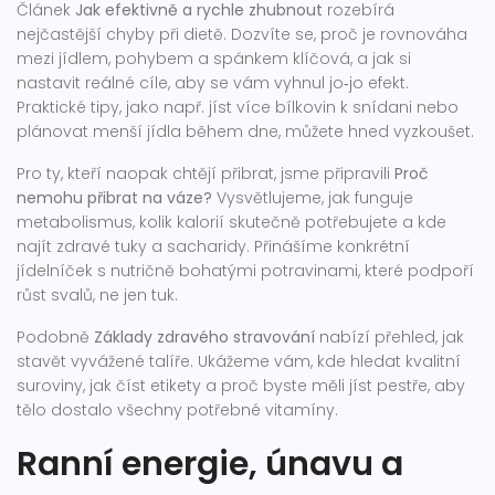
Článek
Jak efektivně a rychle zhubnout
rozebírá
nejčastější chyby při dietě. Dozvíte se, proč je rovnováha
mezi jídlem, pohybem a spánkem klíčová, a jak si
nastavit reálné cíle, aby se vám vyhnul jo‑jo efekt.
Praktické tipy, jako např. jíst více bílkovin k snídani nebo
plánovat menší jídla během dne, můžete hned vyzkoušet.
Pro ty, kteří naopak chtějí přibrat, jsme připravili
Proč
nemohu přibrat na váze?
Vysvětlujeme, jak funguje
metabolismus, kolik kalorií skutečně potřebujete a kde
najít zdravé tuky a sacharidy. Přinášíme konkrétní
jídelníček s nutričně bohatými potravinami, které podpoří
růst svalů, ne jen tuk.
Podobně
Základy zdravého stravování
nabízí přehled, jak
stavět vyvážené talíře. Ukážeme vám, kde hledat kvalitní
suroviny, jak číst etikety a proč byste měli jíst pestře, aby
tělo dostalo všechny potřebné vitamíny.
Ranní energie, únavu a