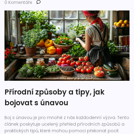
0 Komentáře
Přírodní způsoby a tipy, jak
bojovat s únavou
Boj s únavou je pro mnohé z nás každodenní výzva. Tento
článek poskytuje ucelený přehled přírodních způsobů a
praktických tipů, které mohou pomoci překonat pocit