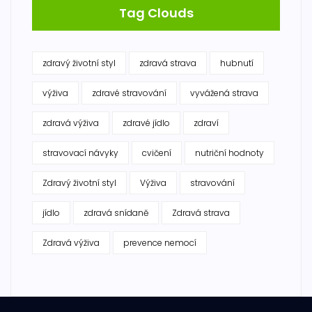
Tag Clouds
zdravý životní styl
zdravá strava
hubnutí
výživa
zdravé stravování
vyvážená strava
zdravá výživa
zdravé jídlo
zdraví
stravovací návyky
cvičení
nutriční hodnoty
Zdravý životní styl
Výživa
stravování
jídlo
zdravá snídaně
Zdravá strava
Zdravá výživa
prevence nemocí