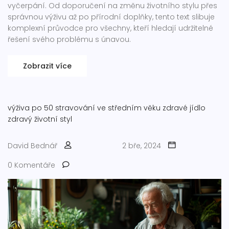
vyčerpání. Od doporučení na změnu životního stylu přes
správnou výživu až po přírodní doplňky, tento text slibuje
komplexní průvodce pro všechny, kteří hledají udržitelné
řešení svého problému s únavou.
Zobrazit více
výživa po 50
stravování ve středním věku
zdravé jídlo
zdravý životní styl
David Bednář
2 bře, 2024
0 Komentáře