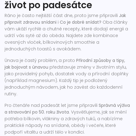
život po padesátce
Ráno je často nejtěžší část dne, proto jsme připravili
Jak
připravit zdravou snídani
i
Co je dobré snídat?
Oba články
vám ukáží rychlé a chutné recepty, které dodají energii a
udrží vás syté až do oběda. Najdete zde kombinace
ovesných vloček, bílkovinových smoothie a
jednoduchých toastů s avokádem.
Únava je častý problém, a proto
Přírodní způsoby a tipy,
jak bojovat s únavou
představuje změny v životním stylu,
jako pravidelný pohyb, dostatek vody a přírodní doplňky
(například magnesium). Každý tip je podložený
jednoduchým návodem, jak ho zavést do každodenní
rutiny.
Pro čtenáře nad padesát let jsme připravili
Správná výživa
a stravování po 50. roku života
. Vysvětlujeme, jak se mění
potřeba bílkovin, vlákniny a zdravých tuků, a nabízíme
praktické nápady na snídaně, obědy i večeře, které
podpoří vitalitu a udrží tělo v kondici.