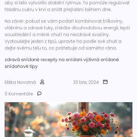
aby si tělo vytvořilo stabilní rytmus. To pomůže regulovat
hladinu cukru v krvi a snížit přejídání během dne.
Na závěr: pokud se vám podaří kombinovat bílkoviny,
vlákninu a zdravé tuky, získáte dlouhodobou energii, lepší
soustředění a méně chutí na nezdravé svačiny.
Vyzkoušejte jeden z tipů, upravte ho podle své chuti a
dejte svému tělu to, co potřebuje od samého rána.
zdravá snídaně
recepty na snídani
výživná snídaně
snídaňové tipy
Eliška Novotná
23 bře, 2024
0 Komentáře