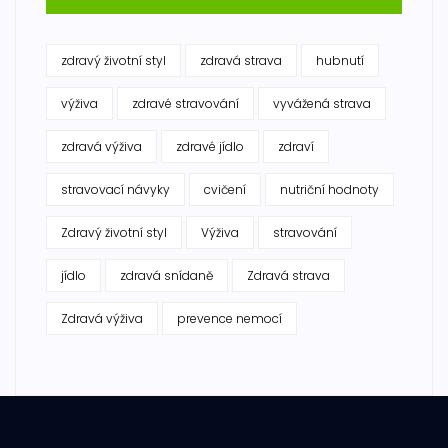
zdravý životní styl
zdravá strava
hubnutí
výživa
zdravé stravování
vyvážená strava
zdravá výživa
zdravé jídlo
zdraví
stravovací návyky
cvičení
nutriční hodnoty
Zdravý životní styl
Výživa
stravování
jídlo
zdravá snídaně
Zdravá strava
Zdravá výživa
prevence nemocí