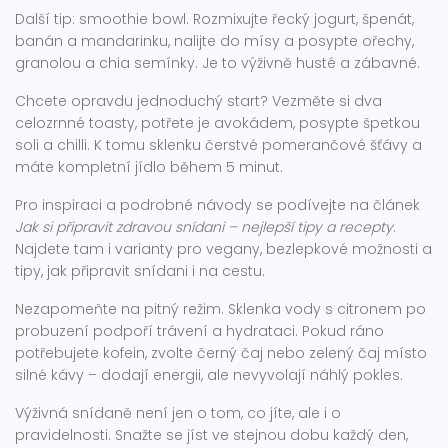
Další tip: smoothie bowl. Rozmixujte řecký jogurt, špenát,
banán a mandarinku, nalijte do mísy a posypte ořechy,
granolou a chia semínky. Je to výživně husté a zábavné.
Chcete opravdu jednoduchý start? Vezměte si dva
celozrnné toasty, potřete je avokádem, posypte špetkou
soli a chilli. K tomu sklenku čerstvé pomerančové šťávy a
máte kompletní jídlo během 5 minut.
Pro inspiraci a podrobné návody se podívejte na článek
Jak si připravit zdravou snídani – nejlepší tipy a recepty
.
Najdete tam i varianty pro vegany, bezlepkové možnosti a
tipy, jak připravit snídani i na cestu.
Nezapomeňte na pitný režim. Sklenka vody s citronem po
probuzení podpoří trávení a hydrataci. Pokud ráno
potřebujete kofein, zvolte černý čaj nebo zelený čaj místo
silné kávy – dodají energii, ale nevyvolají náhlý pokles.
Výživná snídaně není jen o tom, co jíte, ale i o
pravidelnosti. Snažte se jíst ve stejnou dobu každý den,