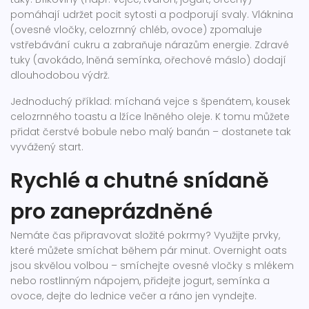
pomáhají udržet pocit sytosti a podporují svaly. Vláknina
(ovesné vločky, celozrnný chléb, ovoce) zpomaluje
vstřebávání cukru a zabraňuje nárazům energie. Zdravé
tuky (avokádo, lněná semínka, ořechové máslo) dodají
dlouhodobou výdrž.
Jednoduchý příklad: míchaná vejce s špenátem, kousek
celozrnného toastu a lžíce lněného oleje. K tomu můžete
přidat čerstvé bobule nebo malý banán – dostanete tak
vyvážený start.
Rychlé a chutné snídaně
pro zaneprázdněné
Nemáte čas připravovat složité pokrmy? Využijte prvky,
které můžete smíchat během pár minut. Overnight oats
jsou skvělou volbou – smíchejte ovesné vločky s mlékem
nebo rostlinným nápojem, přidejte jogurt, semínka a
ovoce, dejte do lednice večer a ráno jen vyndejte.