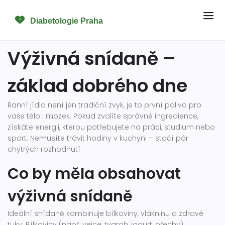
Výživná snídaně –
základ dobrého dne
Ranní jídlo není jen tradiční zvyk, je to první palivo pro
vaše tělo i mozek. Pokud zvolíte správné ingredience,
získáte energii, kterou potřebujete na práci, studium nebo
sport. Nemusíte trávit hodiny v kuchyni – stačí pár
chytrých rozhodnutí.
Co by měla obsahovat
výživná snídaně
Ideální snídaně kombinuje bílkoviny, vlákninu a zdravé
tuky. Bílkoviny (např. vejce, tvaroh, jogurt, ořechy)