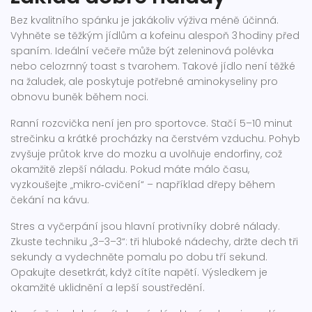
Bez kvalitního spánku je jakákoliv výživa méně účinná.
Vyhněte se těžkým jídlům a kofeinu alespoň 3 hodiny před
spaním. Ideální večeře může být zeleninová polévka
nebo celozrnný toast s tvarohem. Takové jídlo není těžké
na žaludek, ale poskytuje potřebné aminokyseliny pro
obnovu buněk během noci.
Ranní rozcvička není jen pro sportovce. Stačí 5–10 minut
strečinku a krátké procházky na čerstvém vzduchu. Pohyb
zvyšuje průtok krve do mozku a uvolňuje endorfiny, což
okamžitě zlepší náladu. Pokud máte málo času,
vyzkoušejte „mikro‑cvičení“ – například dřepy během
čekání na kávu.
Stres a vyčerpání jsou hlavní protivníky dobré nálady.
Zkuste techniku „3–3–3“: tři hluboké nádechy, držte dech tři
sekundy a vydechněte pomalu po dobu tří sekund.
Opakujte desetkrát, když cítíte napětí. Výsledkem je
okamžité uklidnění a lepší soustředění.