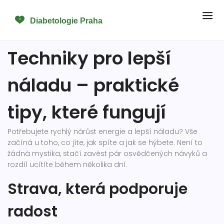
Techniky pro lepší
náladu – praktické
tipy, které fungují
Potřebujete rychlý nárůst energie a lepší náladu? Vše
začíná u toho, co jíte, jak spíte a jak se hýbete. Není to
žádná mystika, stačí zavést pár osvědčených návyků a
rozdíl ucítíte během několika dní.
Strava, která podporuje
radost