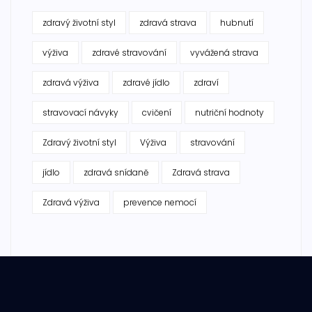
zdravý životní styl
zdravá strava
hubnutí
výživa
zdravé stravování
vyvážená strava
zdravá výživa
zdravé jídlo
zdraví
stravovací návyky
cvičení
nutriční hodnoty
Zdravý životní styl
Výživa
stravování
jídlo
zdravá snídaně
Zdravá strava
Zdravá výživa
prevence nemocí