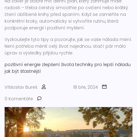
Na závěr je dobré mít denní plán, který zahrnuje malé
radosti – třeba čerstvý smoothie po cvičení nebo krátký
čtení oblíbené knihy před spaním. Když se zaměříte na
konkrétní kroky, automaticky si vytvoříte rutinu, která
podporuje energii i pozitivní myšlení.
Vyzkoušejte tyto tipy a pozorujte, jak se vaše nálada mění.
Není potřeba měnit celý život najednou; stačí pár málo
úprav a výsledky přijdou rychle.
pozitivní energie
zlepšení života
techniky pro lepší náladu
jak být šťastnější
Vítězslav Bureš
18 bře, 2024
0 Komentáře