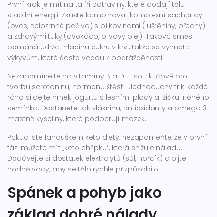
První krok je mít na talíři potraviny, které dodají tělu
stabilní energii. Zkuste kombinovat komplexní sacharidy
(oves, celozrnné pečivo) s bílkovinami (luštěniny, ořechy)
a zdravými tuky (avokádo, olivový olej). Taková směs
pomáhá udržet hladinu cukru v krvi, takže se vyhnete
výkyvům, které často vedou k podrážděnosti.
Nezapomínejte na vitamíny B a D – jsou klíčové pro
tvorbu serotoninu, hormonu štěstí. Jednoduchý trik: každé
ráno si dejte hrnek jogurtu s lesními plody a lžičku lněného
semínka. Dostanete tak vlákninu, antioxidanty a omega‑3
mastné kyseliny, které podporují mozek.
Pokud jste fanouškem keto diety, nezapomeňte, že v první
fázi můžete mít „keto chřipku“, která snižuje náladu.
Dodávejte si dostatek elektrolytů (sůl, hořčík) a pijte
hodně vody, aby se tělo rychle přizpůsobilo.
Spánek a pohyb jako
základ dobré nálady