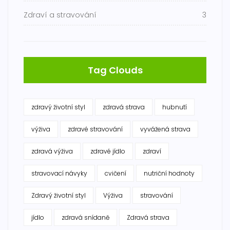
Zdraví a stravování
3
Tag Clouds
zdravý životní styl
zdravá strava
hubnutí
výživa
zdravé stravování
vyvážená strava
zdravá výživa
zdravé jídlo
zdraví
stravovací návyky
cvičení
nutriční hodnoty
Zdravý životní styl
Výživa
stravování
jídlo
zdravá snídaně
Zdravá strava