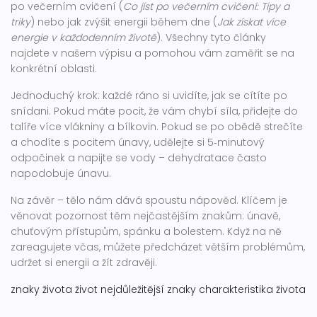
po večerním cvičení (
Co jíst po večerním cvičení: Tipy a
triky
) nebo jak zvýšit energii během dne (
Jak získat více
energie v každodenním životě
). Všechny tyto články
najdete v našem výpisu a pomohou vám zaměřit se na
konkrétní oblasti.
Jednoduchý krok: každé ráno si uvidíte, jak se cítíte po
snídani. Pokud máte pocit, že vám chybí síla, přidejte do
talíře více vlákniny a bílkovin. Pokud se po obědě strečíte
a chodíte s pocitem únavy, udělejte si 5‑minutový
odpočinek a napijte se vody – dehydratace často
napodobuje únavu.
Na závěr – tělo nám dává spoustu nápověd. Klíčem je
věnovat pozornost těm nejčastějším znakům: únavě,
chuťovým přístupům, spánku a bolestem. Když na ně
zareagujete včas, můžete předcházet větším problémům,
udržet si energii a žít zdravěji.
znaky života
život
nejdůležitější znaky
charakteristika života