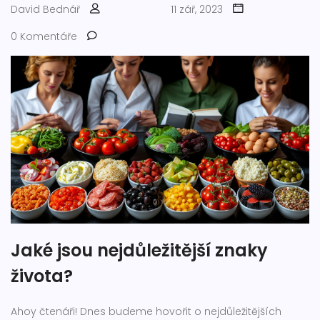
David Bednář
11 zář, 2023
0 Komentáře
Jaké jsou nejdůležitější znaky
života?
Ahoy čtenáři! Dnes budeme hovořit o nejdůležitějších