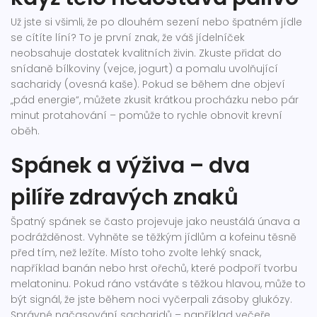
Už jste si všimli, že po dlouhém sezení nebo špatném jídle
se cítíte líní? To je první znak, že váš jídelníček
neobsahuje dostatek kvalitních živin. Zkuste přidat do
snídaně bílkoviny (vejce, jogurt) a pomalu uvolňující
sacharidy (ovesná kaše). Pokud se během dne objeví
„pád energie“, můžete zkusit krátkou procházku nebo pár
minut protahování – pomůže to rychle obnovit krevní
oběh.
Spánek a výživa – dva
pilíře zdravých znaků
Špatný spánek se často projevuje jako neustálá únava a
podrážděnost. Vyhněte se těžkým jídlům a kofeinu těsně
před tím, než ležíte. Místo toho zvolte lehký snack,
například banán nebo hrst ořechů, které podpoří tvorbu
melatoninu. Pokud ráno vstáváte s těžkou hlavou, může to
být signál, že jste během noci vyčerpali zásoby glukózy.
Správné načasování sacharidů – například večeře