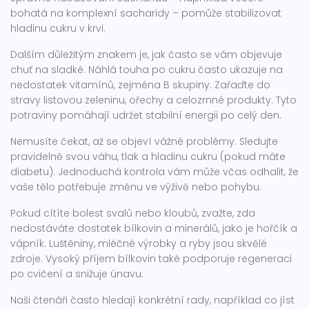
bohatá na komplexní sacharidy – pomůže stabilizovat
hladinu cukru v krvi.
Dalším důležitým znakem je, jak často se vám objevuje
chuť na sladké. Náhlá touha po cukru často ukazuje na
nedostatek vitamínů, zejména B skupiny. Zařaďte do
stravy listovou zeleninu, ořechy a celozrnné produkty. Tyto
potraviny pomáhají udržet stabilní energii po celý den.
Nemusíte čekat, až se objeví vážné problémy. Sledujte
pravidelně svou váhu, tlak a hladinu cukru (pokud máte
diabetu). Jednoduchá kontrola vám může včas odhalit, že
vaše tělo potřebuje změnu ve výživě nebo pohybu.
Pokud cítíte bolest svalů nebo kloubů, zvažte, zda
nedostáváte dostatek bílkovin a minerálů, jako je hořčík a
vápník. Luštěniny, mléčné výrobky a ryby jsou skvělé
zdroje. Vysoký příjem bílkovin také podporuje regeneraci
po cvičení a snižuje únavu.
Naši čtenáři často hledají konkrétní rady, například co jíst