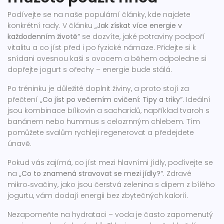
Podívejte se na naše populární články, kde najdete
konkrétní rady. V článku
„Jak získat více energie v
každodenním životě“
se dozvíte, jaké potraviny podpoří
vitalitu a co jíst před i po fyzické námaze. Přidejte si k
snídani ovesnou kaši s ovocem a během odpoledne si
dopřejte jogurt s ořechy – energie bude stálá.
Po tréninku je důležité doplnit živiny, a proto stojí za
přečtení
„Co jíst po večerním cvičení: Tipy a triky“
. Ideální
jsou kombinace bílkovin a sacharidů, například tvaroh s
banánem nebo hummus s celozrnným chlebem. Tím
pomůžete svalům rychleji regenerovat a předejdete
únavě.
Pokud vás zajímá, co jíst mezi hlavními jídly, podívejte se
na
„Co to znamená stravovat se mezi jídly?“
. Zdravé
mikro‑svačiny, jako jsou čerstvá zelenina s dipem z bílého
jogurtu, vám dodají energii bez zbytečných kalorií.
Nezapomeňte na hydrataci – voda je často zapomenutý