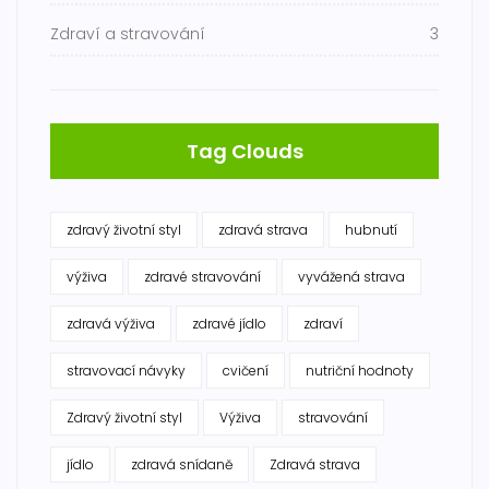
Zdraví a stravování
3
Tag Clouds
zdravý životní styl
zdravá strava
hubnutí
výživa
zdravé stravování
vyvážená strava
zdravá výživa
zdravé jídlo
zdraví
stravovací návyky
cvičení
nutriční hodnoty
Zdravý životní styl
Výživa
stravování
jídlo
zdravá snídaně
Zdravá strava