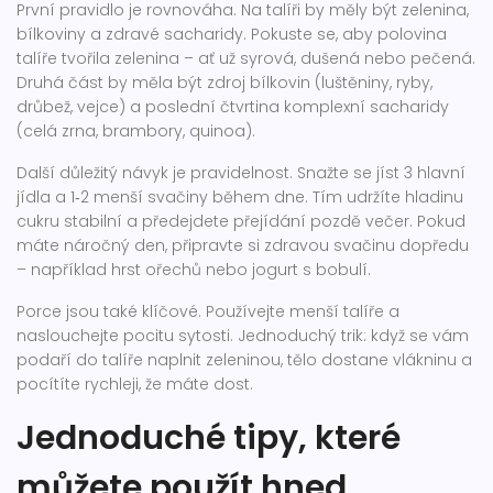
První pravidlo je rovnováha. Na talíři by měly být zelenina,
bílkoviny a zdravé sacharidy. Pokuste se, aby polovina
talíře tvořila zelenina – ať už syrová, dušená nebo pečená.
Druhá část by měla být zdroj bílkovin (luštěniny, ryby,
drůbež, vejce) a poslední čtvrtina komplexní sacharidy
(celá zrna, brambory, quinoa).
Další důležitý návyk je pravidelnost. Snažte se jíst 3 hlavní
jídla a 1‑2 menší svačiny během dne. Tím udržíte hladinu
cukru stabilní a předejdete přejídání pozdě večer. Pokud
máte náročný den, připravte si zdravou svačinu dopředu
– například hrst ořechů nebo jogurt s bobulí.
Porce jsou také klíčové. Používejte menší talíře a
naslouchejte pocitu sytosti. Jednoduchý trik: když se vám
podaří do talíře naplnit zeleninou, tělo dostane vlákninu a
pocítíte rychleji, že máte dost.
Jednoduché tipy, které
můžete použít hned