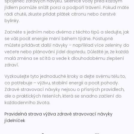
spojenec zdravých návyků. Sklenice vody před každým
jídlem pomůže snížit porci a podpoří trávení. Pokud máte
rádi chutě, zkuste přidat plátek citronu nebo čerstvé
bylinky.
Začněte s jedním nebo dvěma z těchto tipů a sledujte, jak
se váš pocit energie mění během týdne. Postupně
můžete přidávat další návyky – například více zeleniny do
večeře nebo plánování jídel dopředu. Důležité je, že každá
malá změna se sčítá a vede k dlouhodobému zlepšení
zdraví.
Vyzkoušejte tyto jednoduché kroky a dejte svému tělu to,
co potřebuje – výživu, stabilní energii a pocit pohody.
Zdravé stravovací návyky nejsou o přísných pravidlech,
ale o praktických řešeních, která se snadno začlení do
každodenního života.
Pravidelná strava
výživa
zdravé stravovací návyky
jídelníček