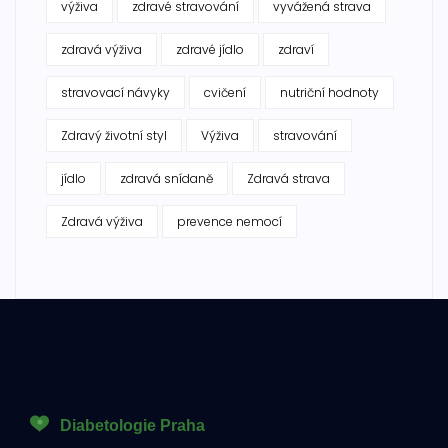
výživa
zdravé stravování
vyvážená strava
zdravá výživa
zdravé jídlo
zdraví
stravovací návyky
cvičení
nutriční hodnoty
Zdravý životní styl
Výživa
stravování
jídlo
zdravá snídaně
Zdravá strava
Zdravá výživa
prevence nemocí