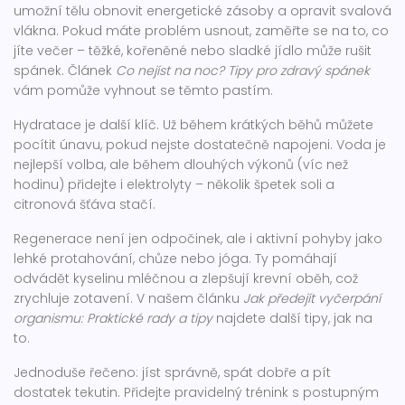
umožní tělu obnovit energetické zásoby a opravit svalová
vlákna. Pokud máte problém usnout, zaměřte se na to, co
jíte večer – těžké, kořeněné nebo sladké jídlo může rušit
spánek. Článek
Co nejíst na noc? Tipy pro zdravý spánek
vám pomůže vyhnout se těmto pastím.
Hydratace je další klíč. Už během krátkých běhů můžete
pocítit únavu, pokud nejste dostatečně napojeni. Voda je
nejlepší volba, ale během dlouhých výkonů (víc než
hodinu) přidejte i elektrolyty – několik špetek soli a
citronová šťáva stačí.
Regenerace není jen odpočinek, ale i aktivní pohyby jako
lehké protahování, chůze nebo jóga. Ty pomáhají
odvádět kyselinu mléčnou a zlepšují krevní oběh, což
zrychluje zotavení. V našem článku
Jak předejít vyčerpání
organismu: Praktické rady a tipy
najdete další tipy, jak na
to.
Jednoduše řečeno: jíst správně, spát dobře a pít
dostatek tekutin. Přidejte pravidelný trénink s postupným