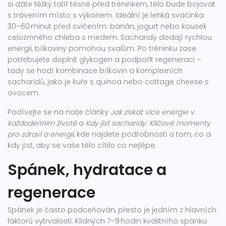
si dáte těžký talíř těsně před tréninkem, tělo bude bojovat
s trávením místo s výkonem. Ideální je lehká svačinka
30–60 minut před cvičením: banán, jogurt nebo kousek
celozrnného chleba s medem. Sacharidy dodají rychlou
energii, bílkoviny pomohou svalům. Po tréninku zase
potřebujete doplnit glykogen a podpořit regeneraci –
tady se hodí kombinace bílkovin a komplexních
sacharidů, jako je kuře s quinoa nebo cottage cheese s
ovocem.
Podívejte se na naše články
Jak získat více energie v
každodenním životě
a
Kdy jíst sacharidy: Klíčové momenty
pro zdraví a energii
, kde najdete podrobnosti o tom, co a
kdy jíst, aby se vaše tělo cítilo co nejlépe.
Spánek, hydratace a
regenerace
Spánek je často podceňován, přesto je jedním z hlavních
faktorů vytrvalosti. Klidných 7–9 hodin kvalitního spánku