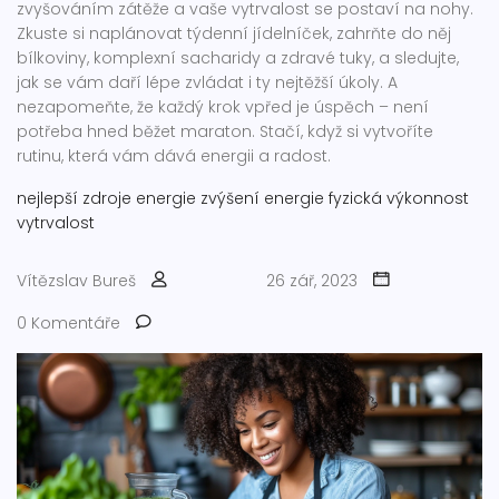
zvyšováním zátěže a vaše vytrvalost se postaví na nohy.
Zkuste si naplánovat týdenní jídelníček, zahrňte do něj
bílkoviny, komplexní sacharidy a zdravé tuky, a sledujte,
jak se vám daří lépe zvládat i ty nejtěžší úkoly. A
nezapomeňte, že každý krok vpřed je úspěch – není
potřeba hned běžet maraton. Stačí, když si vytvoříte
rutinu, která vám dává energii a radost.
nejlepší zdroje energie
zvýšení energie
fyzická výkonnost
vytrvalost
Vítězslav Bureš
26 zář, 2023
0 Komentáře