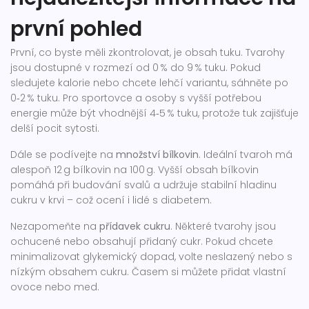
první pohled
První, co byste měli zkontrolovat, je obsah tuku. Tvarohy
jsou dostupné v rozmezí od 0 % do 9 % tuku. Pokud
sledujete kalorie nebo chcete lehčí variantu, sáhněte po
0‑2 % tuku. Pro sportovce a osoby s vyšší potřebou
energie může být vhodnější 4‑5 % tuku, protože tuk zajišťuje
delší pocit sytosti.
Dále se podívejte na
množství bílkovin
. Ideální tvaroh má
alespoň 12 g bílkovin na 100 g. Vyšší obsah bílkovin
pomáhá při budování svalů a udržuje stabilní hladinu
cukru v krvi – což ocení i lidé s diabetem.
Nezapomeňte na
přídavek cukru
. Některé tvarohy jsou
ochucené nebo obsahují přidaný cukr. Pokud chcete
minimalizovat glykemický dopad, volte neslazený nebo s
nízkým obsahem cukru. Časem si můžete přidat vlastní
ovoce nebo med.