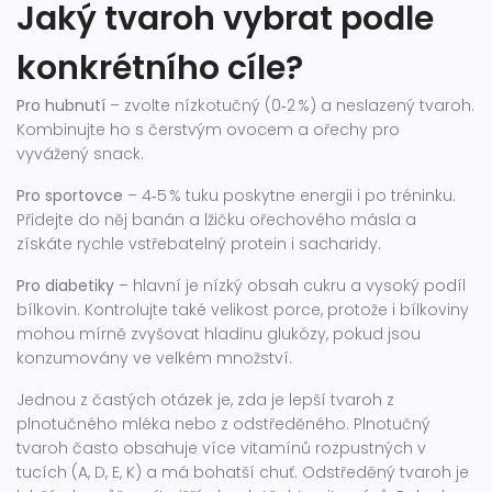
Jaký tvaroh vybrat podle
konkrétního cíle?
Pro hubnutí
– zvolte nízkotučný (0‑2 %) a neslazený tvaroh.
Kombinujte ho s čerstvým ovocem a ořechy pro
vyvážený snack.
Pro sportovce
– 4‑5 % tuku poskytne energii i po tréninku.
Přidejte do něj banán a lžičku ořechového másla a
získáte rychle vstřebatelný protein i sacharidy.
Pro diabetiky
– hlavní je nízký obsah cukru a vysoký podíl
bílkovin. Kontrolujte také velikost porce, protože i bílkoviny
mohou mírně zvyšovat hladinu glukózy, pokud jsou
konzumovány ve velkém množství.
Jednou z častých otázek je, zda je lepší tvaroh z
plnotučného mléka nebo z odstředěného. Plnotučný
tvaroh často obsahuje více vitamínů rozpustných v
tucích (A, D, E, K) a má bohatší chuť. Odstředěný tvaroh je