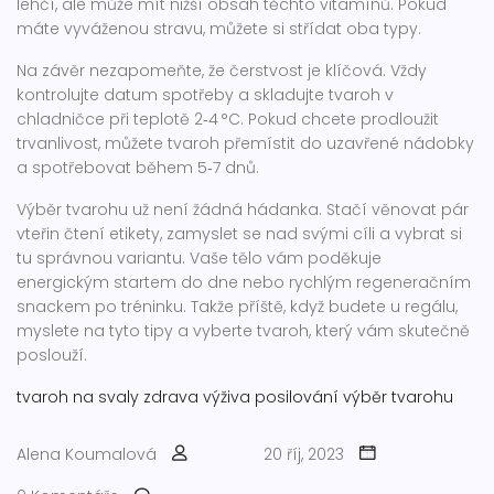
lehčí, ale může mít nižší obsah těchto vitamínů. Pokud
máte vyváženou stravu, můžete si střídat oba typy.
Na závěr nezapomeňte, že čerstvost je klíčová. Vždy
kontrolujte datum spotřeby a skladujte tvaroh v
chladničce při teplotě 2‑4 °C. Pokud chcete prodloužit
trvanlivost, můžete tvaroh přemístit do uzavřené nádobky
a spotřebovat během 5‑7 dnů.
Výběr tvarohu už není žádná hádanka. Stačí věnovat pár
vteřin čtení etikety, zamyslet se nad svými cíli a vybrat si
tu správnou variantu. Vaše tělo vám poděkuje
energickým startem do dne nebo rychlým regeneračním
snackem po tréninku. Takže příště, když budete u regálu,
myslete na tyto tipy a vyberte tvaroh, který vám skutečně
poslouží.
tvaroh na svaly
zdrava výživa
posilování
výběr tvarohu
Alena Koumalová
20 říj, 2023