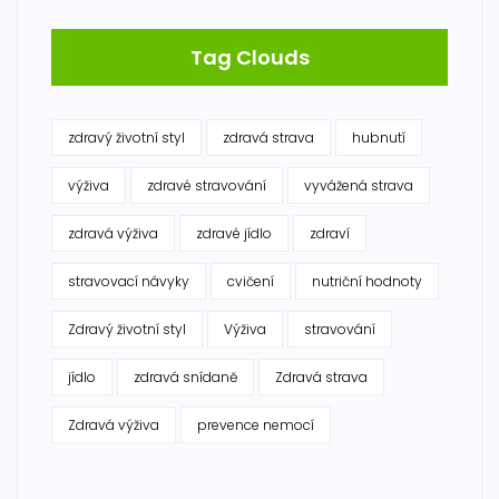
Tag Clouds
zdravý životní styl
zdravá strava
hubnutí
výživa
zdravé stravování
vyvážená strava
zdravá výživa
zdravé jídlo
zdraví
stravovací návyky
cvičení
nutriční hodnoty
Zdravý životní styl
Výživa
stravování
jídlo
zdravá snídaně
Zdravá strava
Zdravá výživa
prevence nemocí