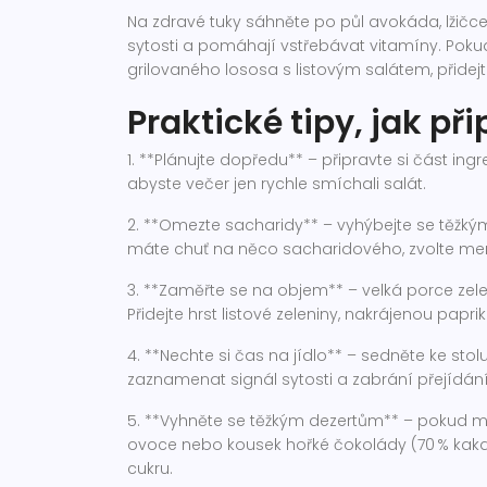
Na zdravé tuky sáhněte po půl avokáda, lžičce
sytosti a pomáhají vstřebávat vitamíny. Pok
grilovaného lososa s listovým salátem, přidejt
Praktické tipy, jak při
1. **Plánujte dopředu** – připravte si část in
abyste večer jen rychle smíchali salát.
2. **Omezte sacharidy** – vyhýbejte se těžký
máte chuť na něco sacharidového, zvolte men
3. **Zaměřte se na objem** – velká porce zele
Přidejte hrst listové zeleniny, nakrájenou paprik
4. **Nechte si čas na jídlo** – sedněte ke stol
zaznamenat signál sytosti a zabrání přejídání
5. **Vyhněte se těžkým dezertům** – pokud mát
ovoce nebo kousek hořké čokolády (70 % kakaa
cukru.