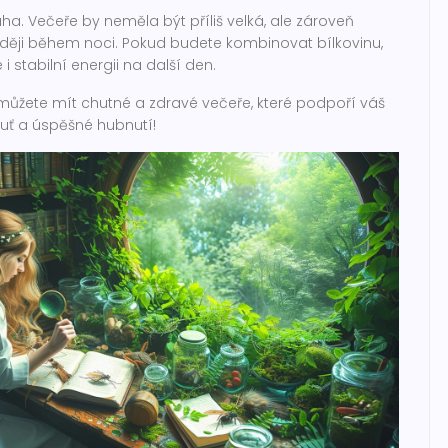
a. Večeře by neměla být příliš velká, ale zároveň
ději během noci. Pokud budete kombinovat bílkovinu,
 i stabilní energii na další den.
tí můžete mít chutné a zdravé večeře, které podpoří váš
huť a úspěšné hubnutí!