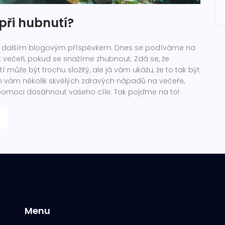
 při hubnutí?
 s dalším blogovým příspěvkem. Dnes se podíváme na
k večeři, pokud se snažíme zhubnout. Zdá se, že
tí může být trochu složitý, ale já vám ukážu, že to tak být
 vám několik skvělých zdravých nápadů na večeře,
omoci dosáhnout vašeho cíle. Tak pojďme na to!
Menu