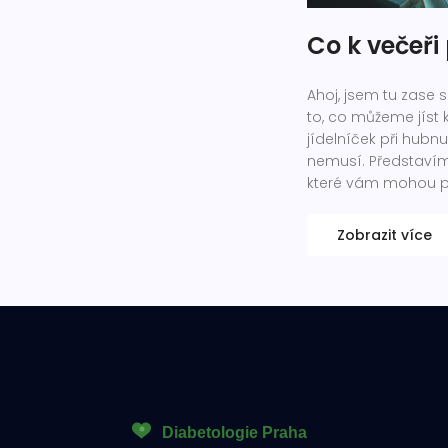
Co k večeři
Ahoj, jsem tu zase
to, co můžeme jíst 
jídelníček při hubnu
nemusí. Představím
které vám mohou p
Zobrazit více