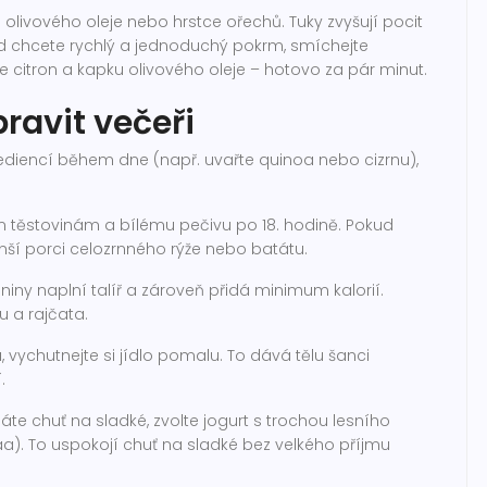
 olivového oleje nebo hrstce ořechů. Tuky zvyšují pocit
ud chcete rychlý a jednoduchý pokrm, smíchejte
e citron a kapku olivového oleje – hotovo za pár minut.
pravit večeři
grediencí během dne (např. uvařte quinoa nebo cizrnu),
m těstovinám a bílému pečivu po 18. hodině. Pokud
ší porci celozrnného rýže nebo batátu.
niny naplní talíř a zároveň přidá minimum kalorií.
u a rajčata.
u, vychutnejte si jídlo pomalu. To dává tělu šanci
.
e chuť na sladké, zvolte jogurt s trochou lesního
). To uspokojí chuť na sladké bez velkého příjmu