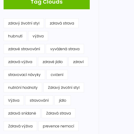
Tag Clouds
zdravý životní styl
zdravá strava
hubnutí
výživa
zdravé stravování
vyvážená strava
zdravá výživa
zdravé jídlo
zdraví
stravovací návyky
cvičení
nutriční hodnoty
Zdravý životní styl
Výživa
stravování
jídlo
zdravá snídaně
Zdravá strava
Zdravá výživa
prevence nemocí