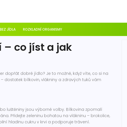
 BEZ JÍDLA
ROZKLADNÍ ORGANISMY
– co jíst a jak
er dopřát dobré jídlo? Je to možné, když víte, co si na
á – dostatek bílkovin, vlákniny a zdravých tuků vám
nebo luštěniny jsou výborné volby. Bílkovina zpomalí
rána. Přidejte zeleninu bohatou na vlákninu – brokolice,
ilní hladinu cukru v krvi a podporuje trávení.