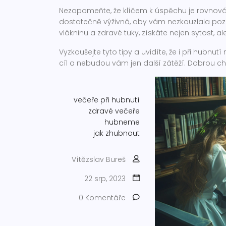
Nezapomeňte, že klíčem k úspěchu je rovnováh
dostatečně výživná, aby vám nezkouzlala poz
vlákninu a zdravé tuky, získáte nejen sytost, ale
Vyzkoušejte tyto tipy a uvidíte, že i při hubnu
cíl a nebudou vám jen další zátěží. Dobrou c
večeře při hubnutí
zdravé večeře
hubneme
jak zhubnout
Vítězslav Bureš
22 srp, 2023
0 Komentáře