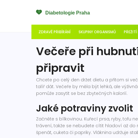
ZDRAVÉ PŘIBÍRÁNÍ
SKUPINY ORGANISMŮ
PŘEŽITÍ
Večeře při hubnutí 
připravit
Chcete po celý den držet dietu a přitom si več
talíř dát. Večeře by měla být lehká, ale výživn
pomůže zasytit se bez zbytečných kalorií.
Jaké potraviny zvolit
Začněte s bílkovinou. Kuřecí prsa, ryby, tofu 
trávení, takže se nebudete cítit hladoví až do 
špenát, cuketa či papriky. Vláknina udržuje stab