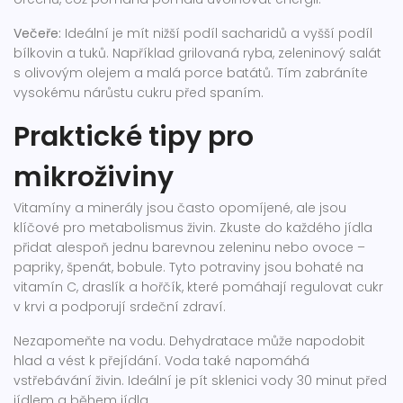
Večeře:
Ideální je mít nižší podíl sacharidů a vyšší podíl
bílkovin a tuků. Například grilovaná ryba, zeleninový salát
s olivovým olejem a malá porce batátů. Tím zabráníte
vysokému nárůstu cukru před spaním.
Praktické tipy pro
mikroživiny
Vitamíny a minerály jsou často opomíjené, ale jsou
klíčové pro metabolismus živin. Zkuste do každého jídla
přidat alespoň jednu barevnou zeleninu nebo ovoce –
papriky, špenát, bobule. Tyto potraviny jsou bohaté na
vitamín C, draslík a hořčík, které pomáhají regulovat cukr
v krvi a podporují srdeční zdraví.
Nezapomeňte na vodu. Dehydratace může napodobit
hlad a vést k přejídání. Voda také napomáhá
vstřebávání živin. Ideální je pít sklenici vody 30 minut před
jídlem a během jídla.