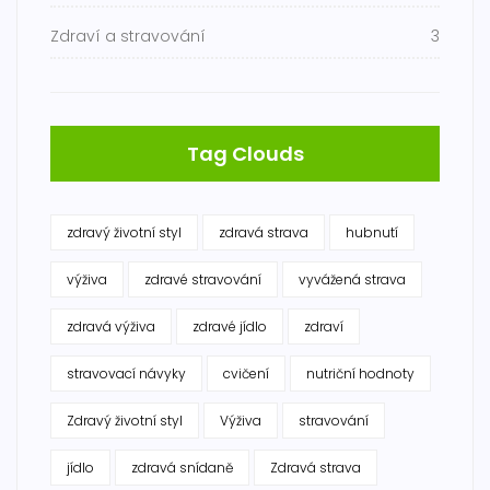
Zdraví a stravování
3
Tag Clouds
zdravý životní styl
zdravá strava
hubnutí
výživa
zdravé stravování
vyvážená strava
zdravá výživa
zdravé jídlo
zdraví
stravovací návyky
cvičení
nutriční hodnoty
Zdravý životní styl
Výživa
stravování
jídlo
zdravá snídaně
Zdravá strava