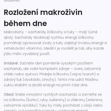
diabetes.
Rozložení makroživin
během dne
Makroživiny – sacharidy, bílkoviny a tuky – mají různé
úkoly. Sacharidy dodávají rychlou energii, bílkoviny
pomáhají opravovat svaly a tuky zajišťují trvalou energii a
vstřebávání vitamínů. Ideální je rozdělit je tak, aby každé
jídlo mělo vyvážený podíl.
Snídaně:
Začněte den poměrně vysokým podílem
sacharidů, ale volte komplexní zdroje – oves, celozrnný
chléb nebo quinoa. Přidejte bílkovinu (vejce, tvaroh) a
zdravý tuk (avokádo, ořechy). Tento mix udrží hladinu
cukru stabilní a dodá energii na první část dne.
Oběd:
Snižte množství rychlých sacharidů a zaměřte se
na bílkovinu (kuřecí, ryby, luštěniny) a vlákninu (zelenina,
celozrnné výrobky). Tuky by měly pocházet z olejů nebo
ořechů, což pomáhá pomalu uvolňovat energii.