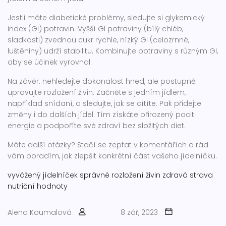
Jestli máte diabetické problémy, sledujte si glykemický
index (GI) potravin. Vyšší GI potraviny (bílý chléb,
sladkosti) zvednou cukr rychle, nízký GI (celozrnné,
luštěniny) udrží stabilitu. Kombinujte potraviny s různým GI,
aby se účinek vyrovnal.
Na závěr: nehledejte dokonalost hned, ale postupně
upravujte rozložení živin. Začněte s jedním jídlem,
například snídaní, a sledujte, jak se cítíte. Pak přidejte
změny i do dalších jídel. Tím získáte přirozený pocit
energie a podpoříte své zdraví bez složitých diet.
Máte další otázky? Stačí se zeptat v komentářích a rád
vám poradím, jak zlepšit konkrétní část vašeho jídelníčku.
vyvážený jídelníček
správné rozložení živin
zdravá strava
nutriční hodnoty
Alena Koumalová
8 zář, 2023