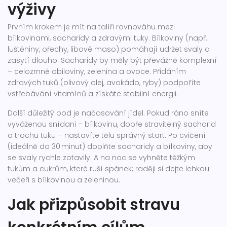
výživy
Prvním krokem je mít na talíři rovnováhu mezi
bílkovinami, sacharidy a zdravými tuky. Bílkoviny (např.
luštěniny, ořechy, libové maso) pomáhají udržet svaly a
zasytí dlouho. Sacharidy by měly být převážně komplexní
– celozrnné obiloviny, zelenina a ovoce. Přidáním
zdravých tuků (olivový olej, avokádo, ryby) podpoříte
vstřebávání vitamínů a získáte stabilní energii.
Další důležitý bod je načasování jídel. Pokud ráno sníte
vyváženou snídani – bílkovinu, dobře stravitelný sacharid
a trochu tuku – nastavíte tělu správný start. Po cvičení
(ideálně do 30 minut) doplňte sacharidy a bílkoviny, aby
se svaly rychle zotavily. A na noc se vyhněte těžkým
tukům a cukrům, které ruší spánek; raději si dejte lehkou
večeři s bílkovinou a zeleninou.
Jak přizpůsobit stravu