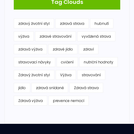
Tag Clouds
zdravý životní styl
zdravá strava
hubnutí
výživa
zdravé stravování
vyvážená strava
zdravá výživa
zdravé jídlo
zdraví
stravovací návyky
cvičení
nutriční hodnoty
Zdravý životní styl
Výživa
stravování
jídlo
zdravá snídaně
Zdravá strava
Zdravá výživa
prevence nemocí