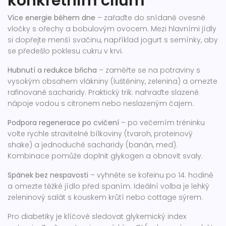
konkrétním cílům
Více energie během dne
– zařaďte do snídaně ovesné
vločky s ořechy a bobulovým ovocem. Mezi hlavními jídly
si dopřejte menší svačinu, například jogurt s semínky, aby
se předešlo poklesu cukru v krvi.
Hubnutí a redukce břicha
– zaměřte se na potraviny s
vysokým obsahem vlákniny (luštěniny, zelenina) a omezte
rafinované sacharidy. Praktický trik: nahraďte slazené
nápoje vodou s citronem nebo neslazeným čajem.
Podpora regenerace po cvičení
– po večerním tréninku
volte rychle stravitelné bílkoviny (tvaroh, proteinový
shake) a jednoduché sacharidy (banán, med).
Kombinace pomůže doplnit glykogen a obnovit svaly.
Spánek bez nespavosti
– vyhněte se kofeinu po 14. hodině
a omezte těžké jídlo před spaním. Ideální volba je lehký
zeleninový salát s kouskem krůtí nebo cottage sýrem.
Pro diabetiky je klíčové sledovat glykemický index