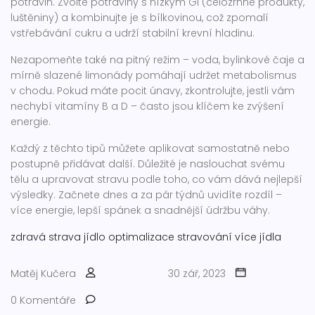
potravin. Zvolte potraviny s nízkým GI (celozrnné produkty,
luštěniny) a kombinujte je s bílkovinou, což zpomalí
vstřebávání cukru a udrží stabilní krevní hladinu.
Nezapomeňte také na pitný režim – voda, bylinkové čaje a
mírně slazené limonády pomáhají udržet metabolismus
v chodu. Pokud máte pocit únavy, zkontrolujte, jestli vám
nechybí vitamíny B a D – často jsou klíčem ke zvýšení
energie.
Každý z těchto tipů můžete aplikovat samostatně nebo
postupně přidávat další. Důležité je naslouchat svému
tělu a upravovat stravu podle toho, co vám dává nejlepší
výsledky. Začnete dnes a za pár týdnů uvidíte rozdíl –
více energie, lepší spánek a snadnější údržbu váhy.
zdravá strava
jídlo
optimalizace stravování
více jídla
Matěj Kučera
30 zář, 2023
0 Komentáře