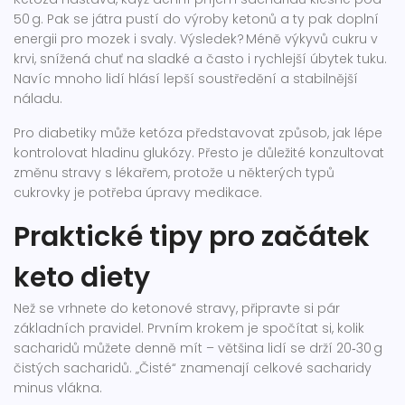
50 g. Pak se játra pustí do výroby ketonů a ty pak doplní
energii pro mozek i svaly. Výsledek? Méně výkyvů cukru v
krvi, snížená chuť na sladké a často i rychlejší úbytek tuku.
Navíc mnoho lidí hlásí lepší soustředění a stabilnější
náladu.
Pro diabetiky může ketóza představovat způsob, jak lépe
kontrolovat hladinu glukózy. Přesto je důležité konzultovat
změnu stravy s lékařem, protože u některých typů
cukrovky je potřeba úpravy medikace.
Praktické tipy pro začátek
keto diety
Než se vrhnete do ketonové stravy, připravte si pár
základních pravidel. Prvním krokem je spočítat si, kolik
sacharidů můžete denně mít – většina lidí se drží 20‑30 g
čistých sacharidů. „Čisté“ znamenají celkové sacharidy
minus vlákna.