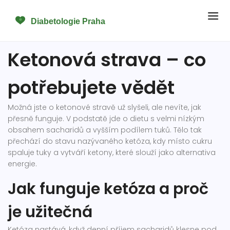
Ketonová strava – co
potřebujete vědět
Možná jste o ketonové stravě už slyšeli, ale nevíte, jak
přesně funguje. V podstatě jde o dietu s velmi nízkým
obsahem sacharidů a vyšším podílem tuků. Tělo tak
přechází do stavu nazývaného ketóza, kdy místo cukru
spaluje tuky a vytváří ketony, které slouží jako alternativa
energie.
Jak funguje ketóza a proč
je užitečná
Ketóza nastává, když denní příjem sacharidů klesne pod