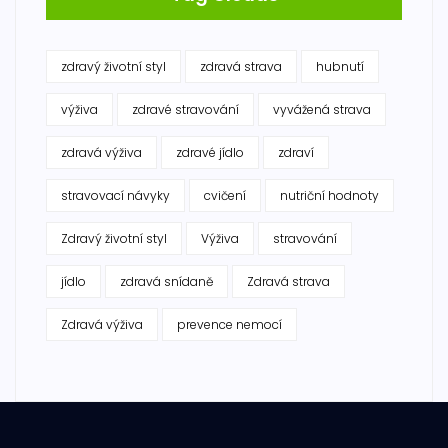
zdravý životní styl
zdravá strava
hubnutí
výživa
zdravé stravování
vyvážená strava
zdravá výživa
zdravé jídlo
zdraví
stravovací návyky
cvičení
nutriční hodnoty
Zdravý životní styl
Výživa
stravování
jídlo
zdravá snídaně
Zdravá strava
Zdravá výživa
prevence nemocí