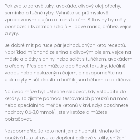
Pak zvolte zdravé tuky: avokádo, olivový olej, ořechy,
semínka a tučné ryby. Vyhněte se průmyslově
zpracovaným olejům a trans tukům. Bílkoviny by měly
pocházet z kvalitních zdrojů – libové maso, drůbež, vejce
a sýry.
Je dobré mít po ruce pár jednoduchých keto receptů.
Například míchaná zelenina s olivovým olejem, vejce na
másle a plátky slaniny, nebo salát s tuňákem, avokádem
a ořechy. Přes den můžete doplňovat tekutiny, ideálně
vodou nebo neslazeným čajem, a nezapomeňte na
elektrolyty – sůl, draslík a hořčík jsou během keto klíčové.
Na úvod může být užitečné sledovat, kdy vstoupíte do
ketózy. To zjistíte pomocí testovacích proužků na moč
nebo speciálního měřiče ketonů v krvi. Když dosáhnete
hodnoty 0,5‑3,0 mmol/l, jste v ketóze a můžete
pokračovat.
Nezapomeňte, že keto není jen o hubnutí. Mnoho lidí
používá tuto stravu ke zlepšení celkové vitality, snížení