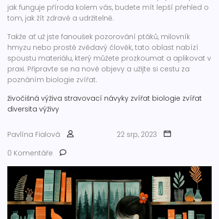
jak funguje příroda kolem vás, budete mít lepší přehled o
tom, jak žít zdravě a udržitelně.
Takže ať už jste fanoušek pozorování ptáků, milovník
hmyzu nebo prostě zvědavý člověk, tato oblast nabízí
spoustu materiálu, který můžete prozkoumat a aplikovat v
praxi. Připravte se na nové objevy a užijte si cestu za
poznáním biologie zvířat.
živočišná výživa
stravovací návyky zvířat
biologie zvířat
diversita výživy
Pavlína Fialová
22 srp, 2023
0 Komentáře