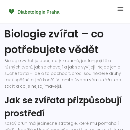
Biologie zvířat – co
potřebujete vědět
Biologie zvířat je obor, který zkoumá, jak fungují těla
různých tvorů, jak se chovají a jak se vyvíjejí. Nejde jen o
suché fakta – jde o to pochopit, proč jsou některé druhy
tak úspěšné a jiné končí. V tomto úvodu vám ukážu, kde
začít a co je nejzajímavější.
Jak se zvířata přizpůsobují
prostředí
Každý druh má jedinečné strategie, které mu pomáhají
přežít. Například lední medvědi mají tlustou vrstvu tuku a