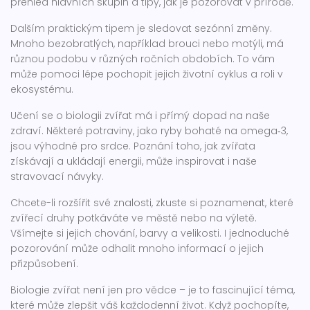
přehled hlavních skupin a tipy, jak je pozorovat v přírodě.
Dalším praktickým tipem je sledovat sezónní změny.
Mnoho bezobratlých, například brouci nebo motýli, má
různou podobu v různých ročních obdobích. To vám
může pomoci lépe pochopit jejich životní cyklus a roli v
ekosystému.
Učení se o biologii zvířat má i přímý dopad na naše
zdraví. Některé potraviny, jako ryby bohaté na omega‑3,
jsou výhodné pro srdce. Poznání toho, jak zvířata
získávají a ukládají energii, může inspirovat i naše
stravovací návyky.
Chcete-li rozšířit své znalosti, zkuste si poznamenat, které
zvířecí druhy potkáváte ve městě nebo na výletě.
Všímejte si jejich chování, barvy a velikosti. I jednoduché
pozorování může odhalit mnoho informací o jejich
přizpůsobení.
Biologie zvířat není jen pro vědce – je to fascinující téma,
které může zlepšit váš každodenní život. Když pochopíte,