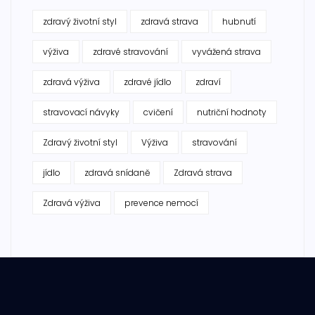
zdravý životní styl
zdravá strava
hubnutí
výživa
zdravé stravování
vyvážená strava
zdravá výživa
zdravé jídlo
zdraví
stravovací návyky
cvičení
nutriční hodnoty
Zdravý životní styl
Výživa
stravování
jídlo
zdravá snídaně
Zdravá strava
Zdravá výživa
prevence nemocí