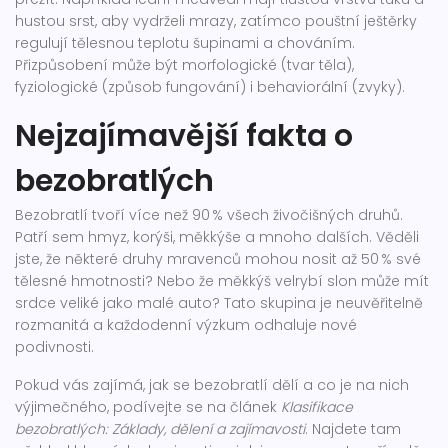
hustou srst, aby vydrželi mrazy, zatímco pouštní ještěrky
regulují tělesnou teplotu šupinami a chováním.
Přizpůsobení může být morfologické (tvar těla),
fyziologické (způsob fungování) i behaviorální (zvyky).
Nejzajímavější fakta o
bezobratlých
Bezobratlí tvoří více než 90 % všech živočišných druhů.
Patří sem hmyz, korýši, měkkýše a mnoho dalších. Věděli
jste, že některé druhy mravenců mohou nosit až 50 % své
tělesné hmotnosti? Nebo že měkkýš velrybí slon může mít
srdce veliké jako malé auto? Tato skupina je neuvěřitelně
rozmanitá a každodenní výzkum odhaluje nové
podivnosti.
Pokud vás zajímá, jak se bezobratlí dělí a co je na nich
výjimečného, podívejte se na článek
Klasifikace
bezobratlých: Základy, dělení a zajímavosti
. Najdete tam