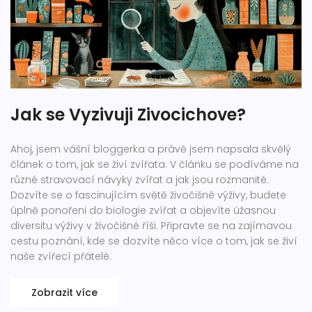
Jak se Vyzivuji Zivocichove?
Ahoj, jsem vášní bloggerka a právě jsem napsala skvělý
článek o tom, jak se živí zvířata. V článku se podíváme na
různé stravovací návyky zvířat a jak jsou rozmanité.
Dozvíte se o fascinujícím světě živočišné výživy, budete
úplně ponořeni do biologie zvířat a objevíte úžasnou
diversitu výživy v živočišné říši. Připravte se na zajímavou
cestu poznání, kde se dozvíte něco více o tom, jak se živí
naše zvířecí přátelé.
Zobrazit více