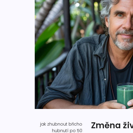
Změna živ
jak zhubnout břicho
hubnutí po 50