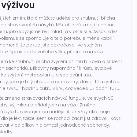
 výživou
jších změn, které můžete udělat pro zhubnutí břicha
ěna stravovacích návyků. Někteří z nás mají tendenci
m, jako když jsme byli mladí a v plné síle. Avšak, když
olismus se zpomaluje a tělo potřebuje méně kalorií,
znamená, že pokud jste pokračovali ve stejném
bez úprav podle vašeho věku, přibíráte na váze.
kem ke zhubnutí břicha zvýšení příjmu bílkovin a snížení
h sacharidů. Bílkoviny napomáhají k růstu svalové
á ke zvýšení metabolismu a spalování tuku.
y, jako je bílý chleba a cukrovinky, dávají tělu rychlou
hle zvyšují hladinu cukru v krvi, což vede k ukládání tuku.
že změna stravovacích návyků funguje. Ve svých 50
nebyl výjimkou a přidal jsem na váze. Změna
 byla takovou jiskrou naděje. A jak vždy říká moje
lo je lék“, takže jsem se rozhodl začít jíst zdravěji. Když
vat více bílkovin a omezil jednoduché sacharidy,
sledky.