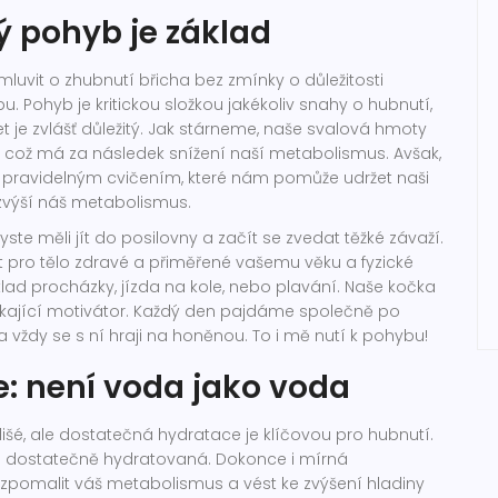
ý pohyb je základ
luvit o zhubnutí břicha bez zmínky o důležitosti
. Pohyb je kritickou složkou jakékoliv snahy o hubnutí,
let je zvlášť důležitý. Jak stárneme, naše svalová hmoty
e, což má za následek snížení naší metabolismus. Avšak,
pravidelným cvičením, které nám pomůže udržet naši
výší náš metabolismus.
ste měli jít do posilovny a začít se zvedat těžké závaží.
t pro tělo zdravé a přiměřené vašemu věku a fyzické
klad procházky, jízda na kole, nebo plavání. Naše kočka
nikající motivátor. Každý den pajdáme společně po
 vždy se s ní hraji na honěnou. To i mě nutí k pohybu!
: není voda jako voda
lišé, ale dostatečná hydratace je klíčovou pro hubnutí.
ní dostatečně hydratovaná. Dokonce i mírná
pomalit váš metabolismus a vést ke zvýšení hladiny