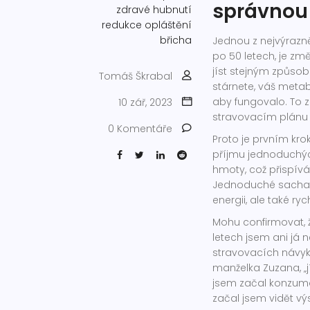
správnou
zdravé hubnutí
redukce opláštění
břicha
Jednou z nejvýrazně
po 50 letech, je zm
jíst stejným způsobe
Tomáš Škrabal
stárnete, váš metab
aby fungovalo. To 
10 zář, 2023
stravovacím plánu 
0 Komentáře
Proto je prvním kro
příjmu jednoduchýc
hmoty, což přispív
Jednoduché sacharid
energii, ale také ryc
Mohu confirmovat, 
letech jsem ani já 
stravovacích návyků
manželka Zuzana, „jíd
jsem začal konzumo
začal jsem vidět vý