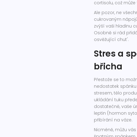
cortisolu, což může 
Ale pozor, ne všech
cukrovaným nápojům
zvýší vaši hladinu c
Osobně si rád přid
osvěžující chut'.
Stres a s
břicha
Přestože se to mož
nedostatek spánku m
stresem, tělo prod
ukládání tuku přede
dostatečně, vaše ú
leptin (hormon sytost
přibírání na váze.
Nicméně, můžu vás u
špatným spánkem, a