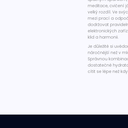
meditace, cvičení 
velký rozdíl. Ve sv
mezi prací a odpoč
dodržovat pravidel
elektronických zaří
klid a harmonii.
Je důležité si uvědo
náročnější než v m
Správnou kombinací
dostatečné hydrata
cítit se lépe než kd