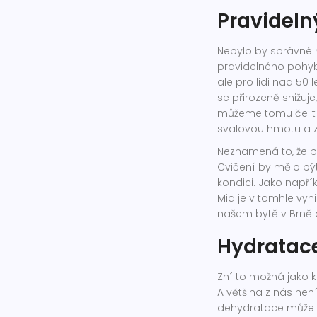
Pravideln
Nebylo by správné m
pravidelného pohybu
ale pro lidi nad 50 
se přirozeně snižuj
můžeme tomu čelit 
svalovou hmotu a z
Neznamená to, že by
Cvičení by mělo bý
kondici. Jako napří
Mia je v tomhle vy
našem bytě v Brně a
Hydratace
Zní to možná jako k
A většina z nás ne
dehydratace může z