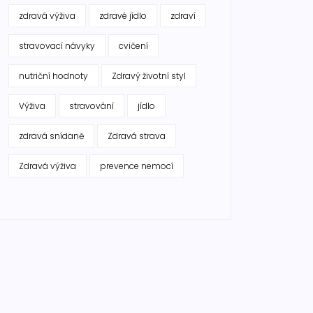
zdravá výživa
zdravé jídlo
zdraví
stravovací návyky
cvičení
nutriční hodnoty
Zdravý životní styl
Výživa
stravování
jídlo
zdravá snídaně
Zdravá strava
Zdravá výživa
prevence nemocí