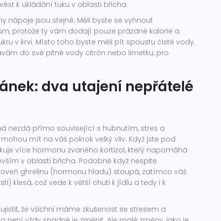
vést k ukládání tuku v oblasti břicha.
ny nápoje jsou stejné. Měli byste se vyhnout
, protože ty vám dodají pouze prázdné kalorie a
ukru v krvi. Místo toho byste měli pít spoustu čisté vody.
ávám do své pitné vody citrón nebo limetku, pro
pánek: dva utajení nepřátelé
ná nezdá přímo související s hubnutím, stres a
ohou mít na váš pokrok velký vliv. Když jste pod
ukuje více hormonu zvaného kortizol, který napomáhá
vším v oblasti břicha. Podobně když nespite
roveň ghrelinu (hormonu hladu) stoupá, zatímco váš
i) klesá, což vede k větší chuti k jídlu a tedy i k
jistit, že všichni máme zkušenost se stresem a
 není vždy snadné je změnit. Ale malé změny, jako je