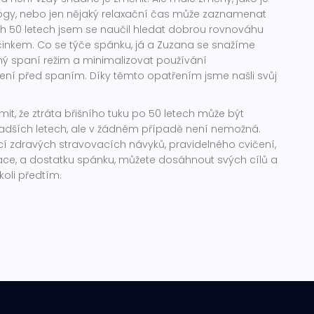
jógy, nebo jen nějaký relaxační čas může zaznamenat
ých 50 letech jsem se naučil hledat dobrou rovnováhu
inkem. Co se týče spánku, já a Zuzana se snažíme
ný spaní režim a minimalizovat používání
zení před spaním. Díky těmto opatřením jsme našli svůj
mit, že ztráta břišního tuku po 50 letech může být
ladších letech, ale v žádném případě není nemožná.
 zdravých stravovacích návyků, pravidelného cvičení,
ce, a dostatku spánku, můžete dosáhnout svých cílů a
ykoli předtím.