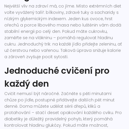
Největší vliv na zdraví má, co jíme. Místo extrémních diet
volte vyvážený talíř: bílkoviny, zdravé tuky a sacharidy s
nízkým glykemickým indexem. Jeden kus ovoce, hrst
ořechů a porce libového masa nebo luštěnin vám dodá
stabilní energii po celý den. Pokud máte cukrovku,
zaměřte se na vlákninu – pomáhá regulovat hladinu
cukru. Jednoduchý trik: na každé jídlo přidejte zeleninu, ať
už čerstvou nebo vařenou. Taková úprava snižuje kalorie
a zároveň zvyšuje pocit sytosti.
Jednoduché cvičení pro
každý den
Cvičit nemusí být náročné. Začněte s pěti minutami
chůze po jídle, postupně přidávejte dalších pět minut
denně. Doma můžete udělat sérii dřepů, kliků a
protahování – stačí deset opakování každého cviku. Pro
diabetiky je důležitý pravidelný pohyb, který pomáhá
kontrolovat hladinu glukózy. Pokud máte možnost,