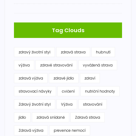
Tag Clouds
zdravý životní styl
zdravá strava
hubnutí
výživa
zdravé stravování
vyvážená strava
zdravá výživa
zdravé jídlo
zdraví
stravovací návyky
cvičení
nutriční hodnoty
Zdravý životní styl
Výživa
stravování
jídlo
zdravá snídaně
Zdravá strava
Zdravá výživa
prevence nemocí