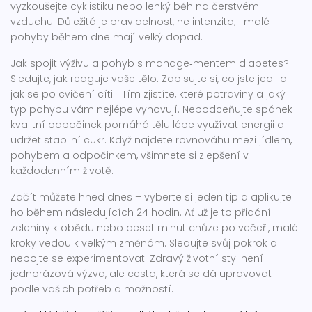
vyzkoušejte cyklistiku nebo lehký běh na čerstvém
vzduchu. Důležitá je pravidelnost, ne intenzita; i malé
pohyby během dne mají velký dopad.
Jak spojit výživu a pohyb s manage‑mentem diabetes?
Sledujte, jak reaguje vaše tělo. Zapisujte si, co jste jedli a
jak se po cvičení cítili. Tím zjistíte, které potraviny a jaký
typ pohybu vám nejlépe vyhovují. Nepodceňujte spánek –
kvalitní odpočinek pomáhá tělu lépe využívat energii a
udržet stabilní cukr. Když najdete rovnováhu mezi jídlem,
pohybem a odpočinkem, všimnete si zlepšení v
každodenním životě.
Začít můžete hned dnes – vyberte si jeden tip a aplikujte
ho během následujících 24 hodin. Ať už je to přidání
zeleniny k obědu nebo deset minut chůze po večeři, malé
kroky vedou k velkým změnám. Sledujte svůj pokrok a
nebojte se experimentovat. Zdravý životní styl není
jednorázová výzva, ale cesta, která se dá upravovat
podle vašich potřeb a možností.