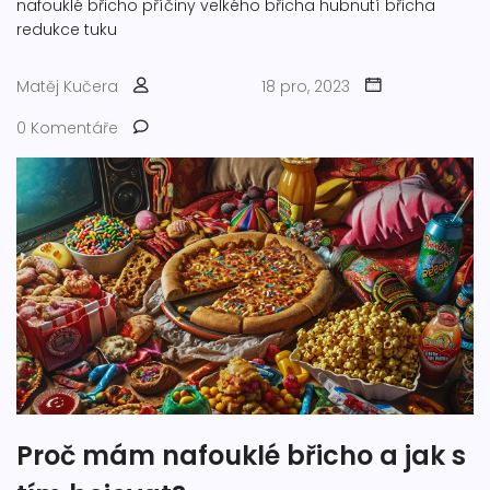
nafouklé břicho
příčiny velkého břicha
hubnutí břicha
redukce tuku
Matěj Kučera
18 pro, 2023
0 Komentáře
Proč mám nafouklé břicho a jak s