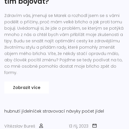
tím bojovat?
Zdravím vás, jmenuji se Marek a rozhodl jsem se s vámi
podělit o příčiny, proč mám velké břicho a jak proti tomu
bojuji. Uvědomuji si, že jde o problém, se kterým se potýká
mnoho z nás a chtěl bych vám přiblížit moje zkušenosti a
tipy. Budu se snažit najít optimální cesty ke zdravějšímu
životnímu stylu a přidám rady, které pomohly zmenšit
objem mého břicha. Víte, že někdy stačí opravdu málo,
aby člověk pocítil změnu? Pojďme se tedy podívat na to,
co mně osobně pomohlo dostat moje břicho zpět do
formy.
Zobrazit více
hubnutí
jídelníček
stravovací návyky
počet jídel
Vítězslav Bureš
13 říj, 2023