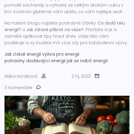
pomalé sacharidy a vyhnete se velkým skokům cukru v
krvi. Kontrola glykémie vám ukáže, co vám nejlépe sedí.
Na našem blogu najdete podrobné články:
Co dodá telu
energii?
a
Jak zdravě přibrat na váze?
. Přečtěte si je a
začněte aplikovat tipy hned dnes. Vaše tělo vám
poděkuje a vy budete mít více síly pro každodenní výzvy.
Jak získat energii
výživa pro energii
potraviny dodávající energii
jak se nabít energií
Eliška Horáková
2 říj, 2023
0 Komentáře