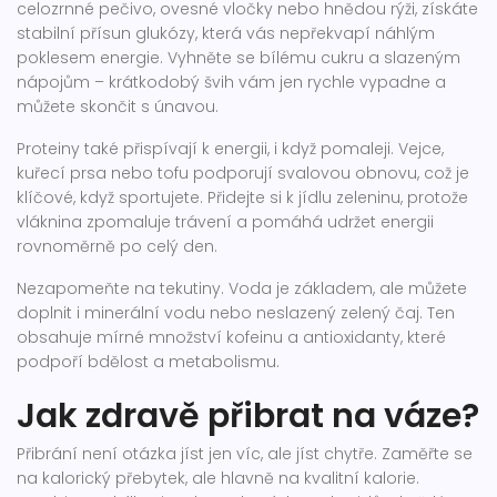
celozrnné pečivo, ovesné vločky nebo hnědou rýži, získáte
stabilní přísun glukózy, která vás nepřekvapí náhlým
poklesem energie. Vyhněte se bílému cukru a slazeným
nápojům – krátkodobý švih vám jen rychle vypadne a
můžete skončit s únavou.
Proteiny také přispívají k energii, i když pomaleji. Vejce,
kuřecí prsa nebo tofu podporují svalovou obnovu, což je
klíčové, když sportujete. Přidejte si k jídlu zeleninu, protože
vláknina zpomaluje trávení a pomáhá udržet energii
rovnoměrně po celý den.
Nezapomeňte na tekutiny. Voda je základem, ale můžete
doplnit i minerální vodu nebo neslazený zelený čaj. Ten
obsahuje mírné množství kofeinu a antioxidanty, které
podpoří bdělost a metabolismu.
Jak zdravě přibrat na váze?
Přibrání není otázka jíst jen víc, ale jíst chytře. Zaměřte se
na kalorický přebytek, ale hlavně na kvalitní kalorie.