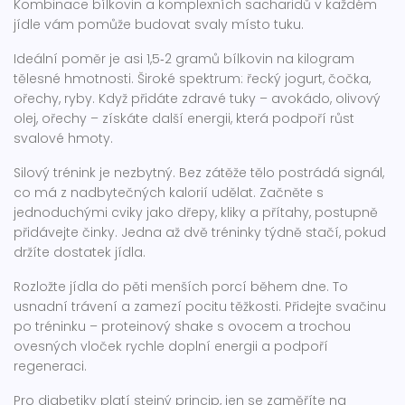
Kombinace bílkovin a komplexních sacharidů v každém
jídle vám pomůže budovat svaly místo tuku.
Ideální poměr je asi 1,5‑2 gramů bílkovin na kilogram
tělesné hmotnosti. Široké spektrum: řecký jogurt, čočka,
ořechy, ryby. Když přidáte zdravé tuky – avokádo, olivový
olej, ořechy – získáte další energii, která podpoří růst
svalové hmoty.
Silový trénink je nezbytný. Bez zátěže tělo postrádá signál,
co má z nadbytečných kalorií udělat. Začněte s
jednoduchými cviky jako dřepy, kliky a přítahy, postupně
přidávejte činky. Jedna až dvě tréninky týdně stačí, pokud
držíte dostatek jídla.
Rozložte jídla do pěti menších porcí během dne. To
usnadní trávení a zamezí pocitu těžkosti. Přidejte svačinu
po tréninku – proteinový shake s ovocem a trochou
ovesných vloček rychle doplní energii a podpoří
regeneraci.
Pro diabetiky platí stejný princip, jen se zaměříte na