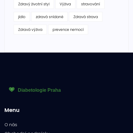
Zdravý životní styl
Výživa
stravování
jídlo
zdravá snídaně
Zdravá strava
Zdravá výživa
prevence nemocí
Menu
O nás