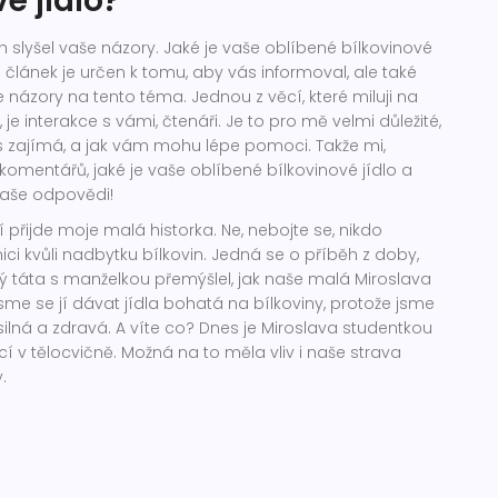
é jídlo?
ch slyšel vaše názory. Jaké je vaše oblíbené bílkovinové
o článek je určen k tomu, aby vás informoval, ale také
e názory na tento téma. Jednou z věcí, které miluji na
 je interakce s vámi, čtenáři. Je to pro mě velmi důležité,
s zajímá, a jak vám mohu lépe pomoci. Takže mi,
komentářů, jaké je vaše oblíbené bílkovinové jídlo a
vaše odpovědi!
yní přijde moje malá historka. Ne, nebojte se, nikdo
ci kvůli nadbytku bílkovin. Jedná se o příběh z doby,
ý táta s manželkou přemýšlel, jak naše malá Miroslava
jsme se jí dávat jídla bohatá na bílkoviny, protože jsme
 silná a zdravá. A víte co? Dnes je Miroslava studentkou
í v tělocvičně. Možná na to měla vliv i naše strava
.