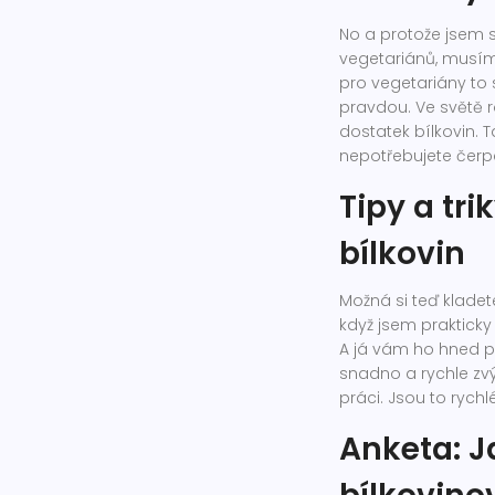
No a protože jsem s
vegetariánů, musím 
pro vegetariány to
pravdou. Ve světě r
dostatek bílkovin. T
nepotřebujete čerp
Tipy a tr
bílkovin
Možná si teď kladete
když jsem prakticky 
A já vám ho hned pře
snadno a rychle zvýš
práci. Jsou to rych
Anketa: J