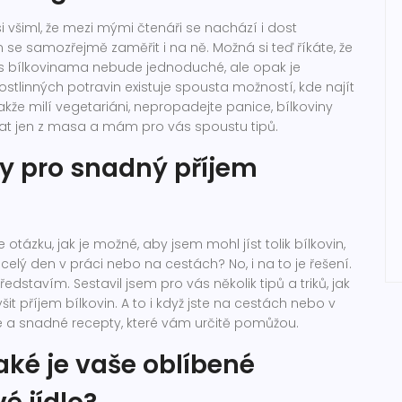
i všiml, že mezi mými čtenáři se nachází i dost
se samozřejmě zaměřit i na ně. Možná si teď říkáte, že
 s bílkovinama nebude jednoduché, ale opak je
ostlinných potravin existuje spousta možností, kde najít
akže milí vegetariáni, nepropadejte panice, bílkoviny
at jen z masa a mám pro vás spoustu tipů.
iky pro snadný příjem
 otázku, jak je možné, aby jsem mohl jíst tolik bílkovin,
celý den v práci nebo na cestách? No, i na to je řešení.
dstavím. Sestavil jsem pro vás několik tipů a triků, jak
it příjem bílkovin. A to i když jste na cestách nebo v
lé a snadné recepty, které vám určitě pomůžou.
aké je vaše oblíbené