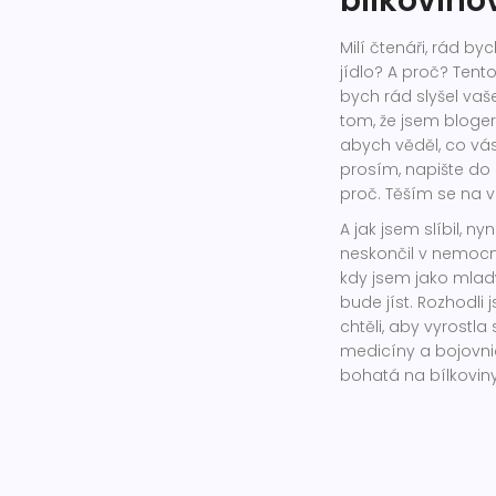
bílkovinov
Milí čtenáři, rád by
jídlo? A proč? Tent
bych rád slyšel vaš
tom, že jsem bloger,
abych věděl, co vá
prosím, napište do 
proč. Těším se na 
A jak jsem slíbil, n
neskončil v nemocni
kdy jsem jako mlad
bude jíst. Rozhodli 
chtěli, aby vyrostla
medicíny a bojovnic
bohatá na bílkoviny