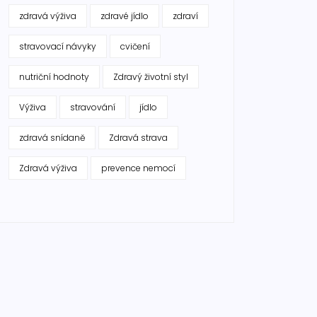
zdravá výživa
zdravé jídlo
zdraví
stravovací návyky
cvičení
nutriční hodnoty
Zdravý životní styl
Výživa
stravování
jídlo
zdravá snídaně
Zdravá strava
Zdravá výživa
prevence nemocí