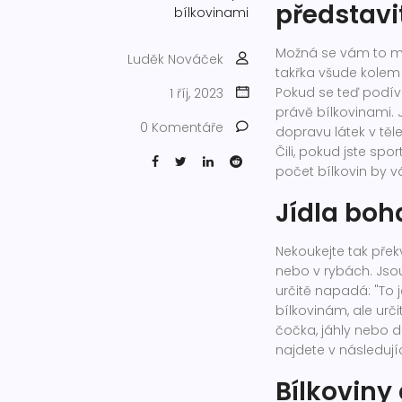
představi
bílkovinami
Možná se vám to můž
Luděk Nováček
takřka všude kolem
Pokud se teď podívá
1 říj, 2023
právě bílkovinami. J
0 Komentáře
dopravu látek v tě
Čili, pokud jste sp
počet bílkovin by 
Jídla boh
Nekoukejte tak přek
nebo v rybách. Jsou 
určitě napadá: "To j
bílkovinám, ale urč
čočka, jáhly nebo 
najdete v následuj
Bílkoviny