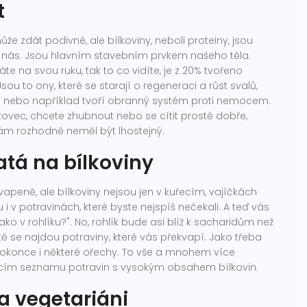
t
e zdát podivné, ale bílkoviny, neboli proteiny, jsou
 nás. Jsou hlavním stavebním prvkem našeho těla.
te na svou ruku, tak to co vidíte, je z 20% tvořeno
sou to ony, které se starají o regeneraci a růst svalů,
le nebo například tvoří obranný systém proti nemocem.
ortovec, chcete zhubnout nebo se cítit prostě dobře,
vám rozhodně neměl být lhostejný.
atá na bílkoviny
vapeně, ale bílkoviny nejsou jen v kuřecím, vajíčkách
i v potravinách, které byste nejspíš nečekali. A teď vás
ako v rohlíku?". No, rohlík bude asi blíž k sacharidům než
itě se najdou potraviny, které vás překvapí. Jako třeba
dokonce i některé ořechy. To vše a mnohem více
ícím seznamu potravin s vysokým obsahem bílkovin.
 a vegetariáni