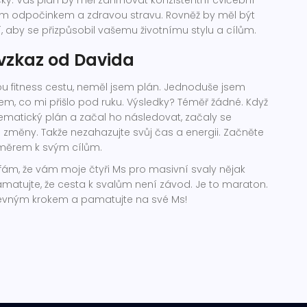
ým odpočinkem a zdravou stravu. Rovněž by měl být
ní, aby se přizpůsobil vašemu životnímu stylu a cílům.
vzkaz od Davida
ou fitness cestu, neměl jsem plán. Jednoduše jsem
jsem, co mi přišlo pod ruku. Výsledky? Téměř žádné. Když
stematický plán a začal ho následovat, začaly se
změny. Takže nezahazujte svůj čas a energii. Začněte
směrem k svým cílům.
ufám, že vám moje čtyři Ms pro masivní svaly nějak
matujte, že cesta k svalům není závod. Je to maraton.
pevným krokem a pamatujte na své Ms!