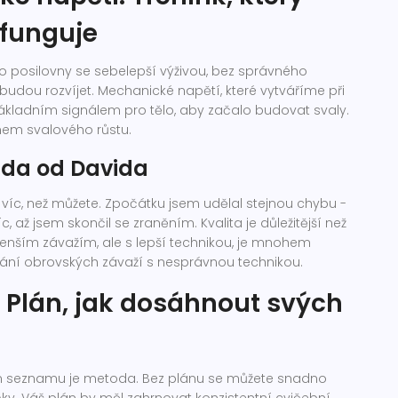
 funguje
i do posilovny se sebelepší výživou, bez správného
ebudou rozvíjet. Mechanické napětí, které vytváříme při
základním signálem pro tělo, aby začalo budovat svaly.
em svalového růstu.
da od Davida
víc, než můžete. Zpočátku jsem udělal stejnou chybu -
c, až jsem skončil se zraněním. Kvalita je důležitější než
menším závažím, ale s lepší technikou, je mnohem
dání obrovských závaží s nesprávnou technikou.
 Plán, jak dosáhnout svých
m seznamu je metoda. Bez plánu se můžete snadno
čky. Váš plán by měl zahrnovat konzistentní cvičební