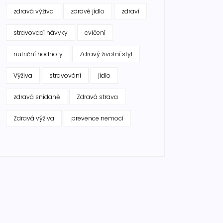
zdravá výživa
zdravé jídlo
zdraví
stravovací návyky
cvičení
nutriční hodnoty
Zdravý životní styl
Výživa
stravování
jídlo
zdravá snídaně
Zdravá strava
Zdravá výživa
prevence nemocí