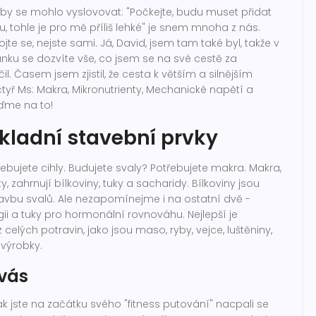
e by se mohlo vyslovovat: "Počkejte, budu muset přidat
u, tohle je pro mě příliš lehké" je snem mnoha z nás.
ojte se, nejste sami. Já, David, jsem tam také byl, takže v
nku se dozvíte vše, co jsem se na své cestě za
il. Časem jsem zjistil, že cesta k větším a silnějším
tyř Ms: Makra, Mikronutrienty, Mechanické napětí a
jďme na to!
kladní stavební prvky
bujete cihly. Budujete svaly? Potřebujete makra. Makra,
 zahrnují bílkoviny, tuky a sacharidy. Bílkoviny jsou
vbu svalů. Ale nezapomínejme i na ostatní dvě -
ii a tuky pro hormonální rovnováhu. Nejlepší je
z celých potravin, jako jsou maso, ryby, vejce, luštěniny,
 výrobky.
 vás
tak jste na začátku svého "fitness putování" nacpali se