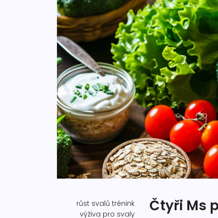
Čtyři Ms 
růst svalů
trénink
výživa pro svaly