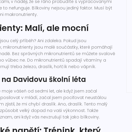
kami, v naději, že se ráno probudíte s vypracovanými
le to nefunguje. Bílkoviny nejsou jediný faktor. Musí být
mi makronutrienty.
ienty: Malí, ale mocní
 jsou celý příběh? Ani zdaleka. Pokud jsou
y, mikronutrienty jsou malé součástky, které pomáhají
dě. Bez správných mikronutrientů se můžete svalově
bo vůbec ne. Do mikronutrientů spadají vitamíny a
rnují třeba železo, draslík, hořčík nebo vápník.
na Davidovu školní léta
 moje vášeň od sedmi let, ale když jsem začal
a posilovat v mládí, začal jsem pociťovat neustálou
zjistil, že mi chybí draslík. Ano, draslík. Tento malý
 způsobit velký dopad na vaši výkonnost. Takže
ýznam, ani když vás nevzrušují tak jako bílkoviny.
é napětí: Trénink, který