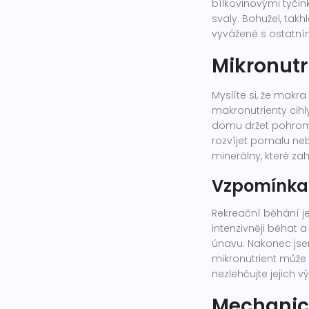
bílkovinovými tyčin
svaly. Bohužel, takh
vyvážené s ostatní
Mikronutr
Myslíte si, že makra
makronutrienty cihl
domu držet pohroma
rozvíjet pomalu ne
minerálny, které zah
Vzpomínka 
Rekreační běhání je
intenzivněji běhat 
únavu. Nakonec jsem 
mikronutrient může
nezlehčujte jejich v
Mechanick