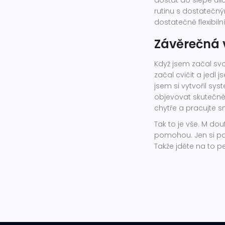
rutinu s dostatečn
dostatečně flexibil
Závěrečná 
Když jsem začal sv
začal cvičit a jedl 
jsem si vytvořil sy
objevovat skutečné 
chytře a pracujte 
Tak to je vše. M do
pomohou. Jen si pa
Takže jděte na to 