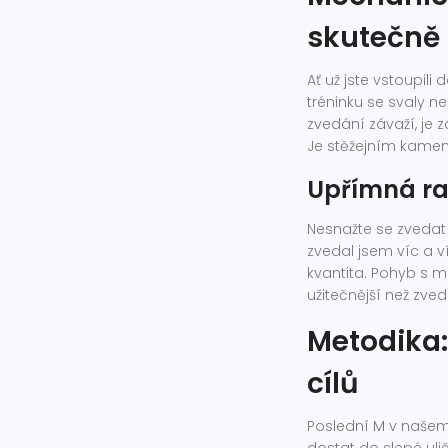
skutečně
Ať už jste vstoupil
tréninku se svaly n
zvedání závaží, je 
Je stěžejním kamen
Upřímná ra
Nesnažte se zvedat 
zvedal jsem víc a ví
kvantita. Pohyb s 
užitečnější než zve
Metodika:
cílů
Poslední M v naše
dostat do slepé uli