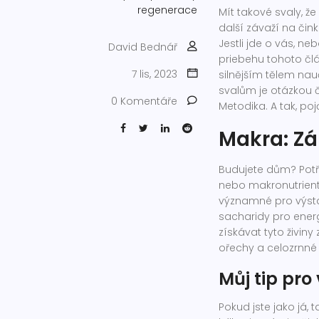
regenerace
Mít takové svaly, ž
další závaží na čink
Jestli jde o vás, neb
David Bednář
priebehu tohoto člá
7 lis, 2023
silnějším tělem nauč
svalům je otázkou č
0 Komentáře
Metodika. A tak, po
Makra: Zá
Budujete dům? Potře
nebo makronutrienty,
významné pro výsta
sacharidy pro energ
získávat tyto živiny 
ořechy a celozrnné
Můj tip pro
Pokud jste jako já, 