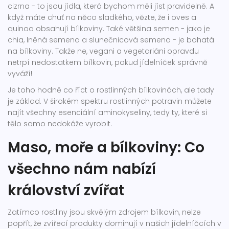
cizrna - to jsou jídla, která bychom měli jíst pravidelně. A
když máte chuť na něco sladkého, vězte, že i oves a
quinoa obsahují bílkoviny. Také většina semen - jako je
chia, lněná semena a slunečnicová semena - je bohatá
na bílkoviny. Takže ne, vegani a vegetariáni opravdu
netrpí nedostatkem bílkovin, pokud jídelníček správně
vyváží!
Je toho hodně co říct o rostlinných bílkovinách, ale tady
je základ. V širokém spektru rostlinných potravin můžete
najít všechny esenciální aminokyseliny, tedy ty, které si
tělo samo nedokáže vyrobit.
Maso, moře a bílkoviny: Co
všechno nám nabízí
království zvířat
Zatímco rostliny jsou skvělým zdrojem bílkovin, nelze
popřít, že zvířecí produkty dominují v našich jídelníčcích v