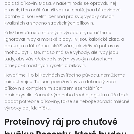
oblasti bílkovin. Masa, v našem rodě se opravdu nejí
prasek, i ten naší Karluši vezme chutě, jsou bílkovinové
bomby a jsou velmi ceněna pro svůj vysoký obsah
kvalitních a snadno stravitelných bílkovin.
Když hovoříme o masných výrobcích, nemůžeme
ignorovat ryby a mořské plody. Ty jsou kalorické zlato, a
pokud jim dáte šanci, ukáží vám, jak výživné potraviny
mohou být. Jistě, maso má své výhody, ale ryby jsou
tady, aby vás překvapily svým vysokým obsahem
omega-3 mastných kyselin a bílkovin.
Hovoříme-li o bílkovinách zvířecího původu, nemůžeme
minout vejce. Ta jsou považovány za dokonalý zdroj
bílkovin s kompletním spektrem esenciálních
aminokyselin. Kousek sýra nebo trocha jogurtu může také
dodat potřebné bílkoviny, takže se nebojte zařadit mléčné
výrobky do jídelníčku.
Proteinový ráj pro chuťové