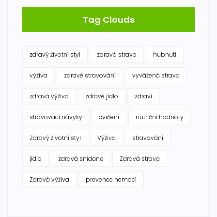
Tag Clouds
zdravý životní styl
zdravá strava
hubnutí
výživa
zdravé stravování
vyvážená strava
zdravá výživa
zdravé jídlo
zdraví
stravovací návyky
cvičení
nutriční hodnoty
Zdravý životní styl
Výživa
stravování
jídlo
zdravá snídaně
Zdravá strava
Zdravá výživa
prevence nemocí