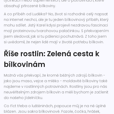
tyčinkách nebo suplementech, ale o potravinách, které
obsahují přirozené bílkoviny.
A co příběh od Luděka? No, život si rozhodně celý napsat
na internet nechci, ale je tu jeden bílkovinový příběh, který
mohu sdílet. Jistý Karel kdysi projevil nezdravou fascinaci
mojí proteinovou tvarohovou palačinkou. S překvapením
jsem sledoval, jak si tu pálenici pochutnává. Z toho jsem
si uvědomil, že nejen lidé mají v životě potřebu bílkovin.
Říše rostlin: Zelená cesta k
bílkovinám
Možná vás překvapí, že kromě běžných zdrojů bílkovin -
jako jsou maso, vejce a mléko - moldavité bílkoviny také
najdeme v rostlinných potravinách. Rostliny jsou pro nás
neuvěřitelným zdrojem bílkovin a měli bychom je začlenit
do našeho jídelníčku.
Co říct třeba o luštěninách, papouce můj je na ně úplně
blázen. Jsou sakra bílkovinové. Fazole, čočka, hrášek,