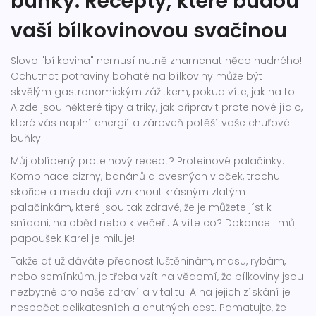
buňky: Recepty, které budou
vaší bílkovinovou svačinou
Slovo "bílkovina" nemusí nutně znamenat něco nudného!
Ochutnat potraviny bohaté na bílkoviny může být
skvělým gastronomickým zážitkem, pokud víte, jak na to.
A zde jsou některé tipy a triky, jak připravit proteinové jídlo,
které vás naplní energií a zároveň potěší vaše chuťové
buňky.
Můj oblíbený proteinový recept? Proteinové palačinky.
Kombinace cizrny, banánů a ovesných vloček, trochu
skořice a medu dají vzniknout krásným zlatým
palačinkám, které jsou tak zdravé, že je můžete jíst k
snídani, na oběd nebo k večeři. A víte co? Dokonce i můj
papoušek Karel je miluje!
Takže ať už dáváte přednost luštěninám, masu, rybám,
nebo semínkům, je třeba vzít na vědomí, že bílkoviny jsou
nezbytné pro naše zdraví a vitalitu. A na jejich získání je
nespočet delikatesních a chutných cest. Pamatujte, že