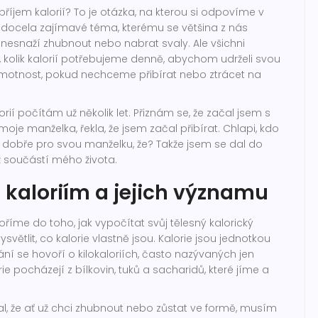
příjem kalorií? To je otázka, na kterou si odpovíme v
o docela zajímavé téma, kterému se většina z nás
nesnaží zhubnout nebo nabrat svaly. Ale všichni
 kolik kalorií potřebujeme denně, abychom udrželi svou
hmotnost, pokud nechceme přibírat nebo ztrácet na
lorií počítám už několik let. Přiznám se, že začal jsem s
moje manželka, řekla, že jsem začal přibírat. Chlapi, kdo
 dobře pro svou manželku, že? Takže jsem se dal do
ž součástí mého života.
kaloriím a jejich významu
říme do toho, jak vypočítat svůj tělesný kalorický
ysvětlit, co kalorie vlastně jsou. Kalorie jsou jednotkou
ání se hovoří o kilokaloriích, často nazývaných jen
orie pocházejí z bílkovin, tuků a sacharidů, které jíme a
al, že ať už chci zhubnout nebo zůstat ve formě, musím