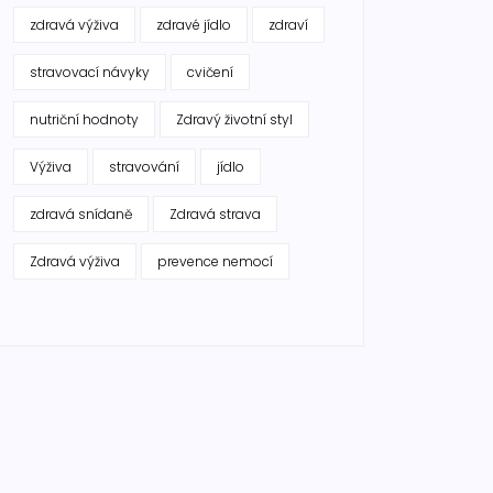
zdravá výživa
zdravé jídlo
zdraví
stravovací návyky
cvičení
nutriční hodnoty
Zdravý životní styl
Výživa
stravování
jídlo
zdravá snídaně
Zdravá strava
Zdravá výživa
prevence nemocí