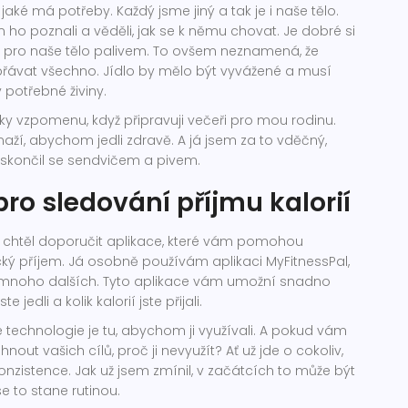
jaké má potřeby. Každý jsme jiný a tak je i naše tělo.
m ho poznali a věděli, jak se k němu chovat. Je dobré si
je pro naše tělo palivem. To ovšem neznamená, že
řávat všechno. Jídlo by mělo být vyvážené a musí
potřebné živiny.
cky vzpomenu, když připravuji večeři pro mou rodinu.
aží, abychom jedli zdravě. A já jsem za to vděčný,
 skončil se sendvičem a pivem.
pro sledování příjmu kalorií
chtěl doporučit aplikace, které vám pomohou
cký příjem. Já osobně používám aplikaci MyFitnessPal,
je mnoho dalších. Tyto aplikace vám umožní snadno
jedli a kolik kalorií jste přijali.
e technologie je tu, abychom ji využívali. A pokud vám
ut vašich cílů, proč ji nevyužít? Ať už jde o cokoliv,
konzistence. Jak už jsem zmínil, v začátcích to může být
e to stane rutinou.