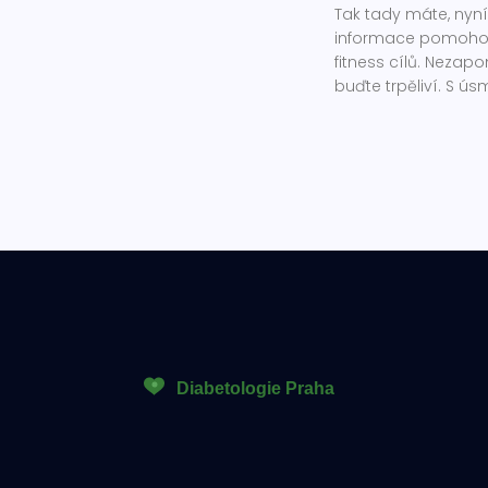
Tak tady máte, nyní
informace pomohou
fitness cílů. Nezapom
buďte trpěliví. S ú