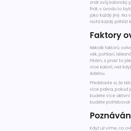
znát svůj kalorický
lhát, v úvodu to byl
jako každý jiný. Na 
nichž každý přihlíží
Faktory ov
Několik faktorů ovli
věk, pohlaví, tělesn
říkám, s praxí to jde
více kalorií, než k
Adelou.
Představte si, že těl
více paliva, pokud 
budete více aktivní 
budete potřebovat v
Poznávání
Když už víme, co ov