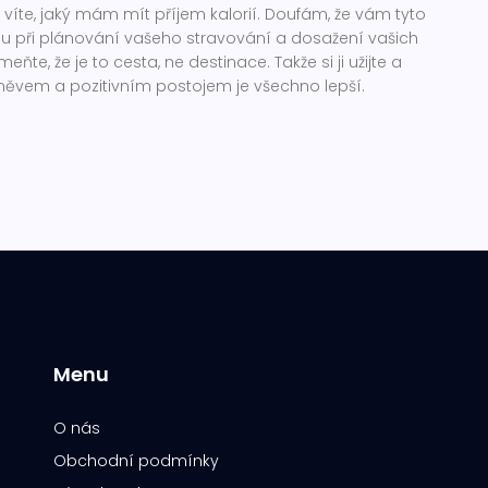
 víte, jaký mám mít příjem kalorií. Doufám, že vám tyto
 při plánování vašeho stravování a dosažení vašich
eňte, že je to cesta, ne destinace. Takže si ji užijte a
směvem a pozitivním postojem je všechno lepší.
Menu
O nás
Obchodní podmínky