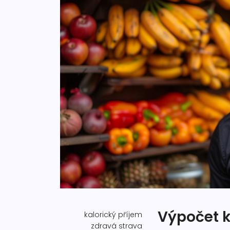
Výpočet k
kalorický příjem
zdravá strava