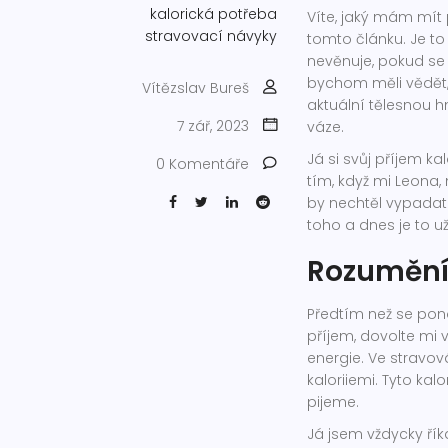
kalorická potřeba
Víte, jaký mám mít 
stravovací návyky
tomto článku. Je t
nevěnuje, pokud se 
bychom měli vědět,
Vítězslav Bureš
aktuální tělesnou 
7 zář, 2023
váze.
Já si svůj příjem ka
0 Komentáře
tím, když mi Leona, 
by nechtěl vypadat
toho a dnes je to u
Rozumění 
Předtím než se pono
příjem, dovolte mi v
energie. Ve stravov
kaloriiemi. Tyto kal
pijeme.
Já jsem vždycky řík