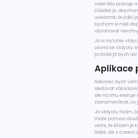
naše tělo pracuje a 
Důležité je, abycho
uvědomit, že jídlo 
bychom si měli dop
obsahovat všechny 
Já si na tohle vždy
Leona se vždycky sn
protože já bych asi
Aplikace 
Nakonec bych vám 
sledovat váš kalori
ale na trhu existu
zaznamenávat, co jste 
Já vždycky říkám, ž
může pomoci dosáhno
vězte, že klíčem je 
těžké, ale s časem s