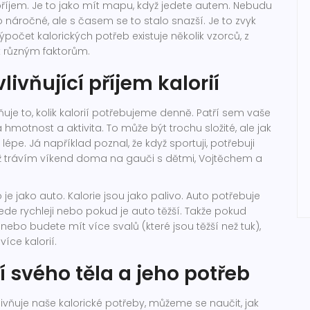
 příjem. Je to jako mít mapu, když jedete autem. Nebudu
o náročné, ale s časem se to stalo snazší. Je to zvyk
výpočet kalorických potřeb existuje několik vzorců, z
 k různým faktorům.
livňující příjem kalorií
vňuje to, kolik kalorií potřebujeme denně. Patří sem vaše
á hmotnost a aktivita. To může být trochu složité, ale jak
 lépe. Já například poznal, že když sportuji, potřebuji
dyž trávím víkend doma na gauči s dětmi, Vojtěchem a
o je jako auto. Kalorie jsou jako palivo. Auto potřebuje
jede rychleji nebo pokud je auto těžší. Takže pokud
nebo budete mít více svalů (které jsou těžší než tuk),
íce kalorií.
 svého těla a jeho potřeb
livňuje naše kalorické potřeby, můžeme se naučit, jak