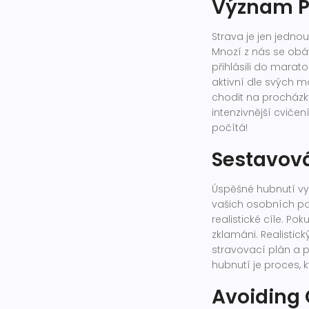
Význam Pr
Strava je jen jednou
Mnozí z nás se obáva
přihlásili do marato
aktivní dle svých mo
chodit na procházk
intenzivnější cviče
počítá!
Sestavová
Úspěšné hubnutí vy
vašich osobních pot
realistické cíle. Po
zklamáni. Realistický
stravovací plán a p
hubnutí je proces, k
Avoiding