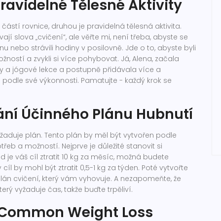
avidelné Tělesné Aktivity
 částí rovnice, druhou je pravidelná tělesná aktivita.
jí slova „cvičení“, ale věřte mi, není třeba, abyste se
nu nebo strávili hodiny v posilovně. Jde o to, abyste byli
žností a zvykli si více pohybovat. Já, Alena, začala
y a jógové lekce a postupně přidávala více a
ní podle své výkonnosti. Pamatujte - každý krok se
ní Účinného Plánu Hubnutí
žaduje plán. Tento plán by měl být vytvořen podle
řeb a možností. Nejprve je důležité stanovit si
kud je váš cíl ztratit 10 kg za měsíc, možná budete
 cíl by mohl být ztratit 0,5-1 kg za týden. Poté vytvořte
lán cvičení, který vám vyhovuje. A nezapomeňte, že
terý vyžaduje čas, takže buďte trpěliví.
 Common Weight Loss