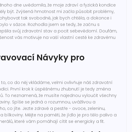
jednoho dne uvědomila, že moje zdraví a fyzická kondice
měly být. Zvýšená hmotnost mi začla působit problémy,
hybovat tak svobodně, jak bych chtěla, a dokonce i
lo v sázce. Rozhodla jsem se tedy, že začnu s
epšila svůj zdravotní stav a pocit sebevědomí. Doufám,
šenost vás motivuje na vaší vlastní cestě ke zdravému
travovací Návyky pro
 to, co do něj vkládáme, velmi ovlivňuje náš zdravotní
dici. První krok k úspěšnému zhubnutí je tedy změna
ů. To neznamená, že musíte najednou vyloučit všechny
viny. Spíše se jedná o rozumnou, uvážlivou a
, co jíte. Jezte zdravě a pestře - ovoce, zeleninu,
 bílkoviny. Mějte na paměti, že jídlo je pro tělo palivo a
erálů, které vám pomáhají cítit se energicky a fit.