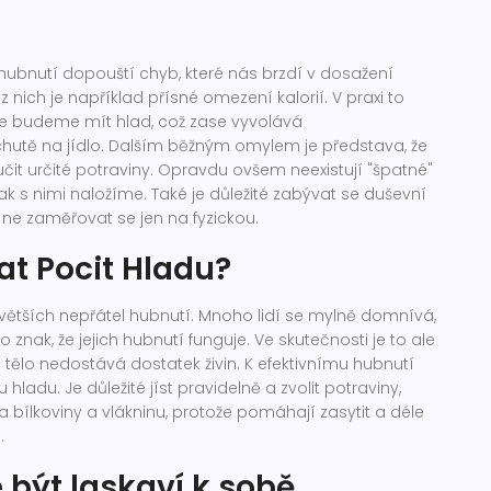
hubnutí dopouští chyb, které nás brzdí v dosažení
z nich je například přísné omezení kalorií. V praxi to
že budeme mít hlad, což zase vyvolává
chutě na jídlo. Dalším běžným omylem je představa, že
it určité potraviny. Opravdu ovšem neexistují "špatné"
 jak s nimi naložíme. Také je důležité zabývat se duševní
 ne zaměřovat se jen na fyzickou.
at Pocit Hladu?
jvětších nepřátel hubnutí. Mnoho lidí se mylně domnívá,
 to znak, že jejich hubnutí funguje. Ve skutečnosti je to ale
ch tělo nedostává dostatek živin. K efektivnímu hubnutí
 hladu. Je důležité jíst pravidelně a zvolit potraviny,
a bílkoviny a vlákninu, protože pomáhají zasytit a déle
.
 být laskaví k sobě