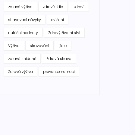
zdravá výživa
zdravé jídlo
zdraví
stravovací návyky
cvičení
nutriční hodnoty
Zdravý životní styl
Výživa
stravování
jídlo
zdravá snídaně
Zdravá strava
Zdravá výživa
prevence nemocí