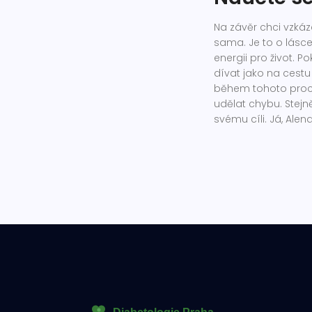
Na závěr chci vzkáz
sama. Je to o lásce 
energii pro život. P
dívat jako na cestu
během tohoto proces
udělat chybu. Stejn
svému cíli. Já, Ale