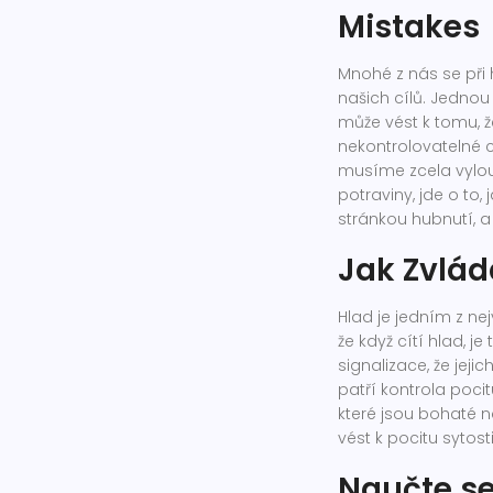
Mistakes
Mnohé z nás se při 
našich cílů. Jednou 
může vést k tomu, 
nekontrolovatelné 
musíme zcela vylouč
potraviny, jde o to,
stránkou hubnutí, a
Jak Zvlád
Hlad je jedním z ne
že když cítí hlad, je
signalizace, že jeji
patří kontrola pocitu
které jsou bohaté n
vést k pocitu sytosti
Naučte se