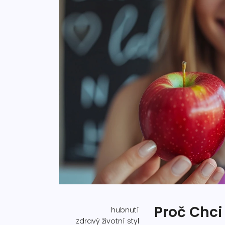
Proč Chci
hubnutí
zdravý životní styl