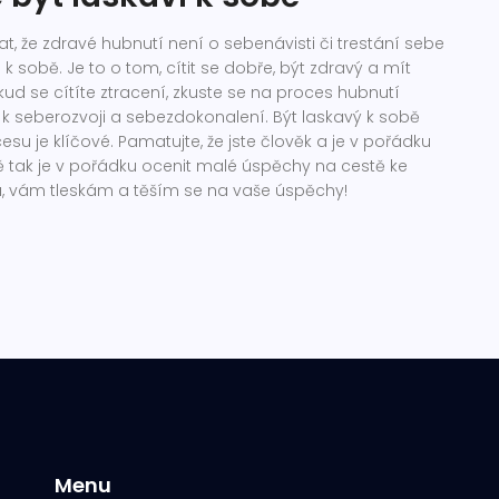
at, že zdravé hubnutí není o sebenávisti či trestání sebe
k sobě. Je to o tom, cítit se dobře, být zdravý a mít
okud se cítíte ztracení, zkuste se na proces hubnutí
 k seberozvoji a sebezdokonalení. Být laskavý k sobě
u je klíčové. Pamatujte, že jste člověk a je v pořádku
ě tak je v pořádku ocenit malé úspěchy na cestě ke
na, vám tleskám a těším se na vaše úspěchy!
Menu