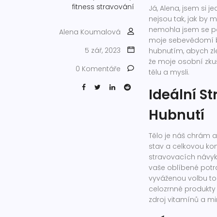
fitness
stravování
Já, Alena, jsem si 
nejsou tak, jak by 
nemohla jsem se po
Alena Koumalová
moje sebevědomí by
5 zář, 2023
hubnutím, abych zl
že moje osobní zku
0 Komentáře
tělu a mysli.
Ideální S
Hubnutí
Tělo je náš chrám a
stav a celkovou kon
stravovacích návyk
vaše oblíbené potra
vyváženou volbu toho
celozrnné produkty a
zdroj vitamínů a min