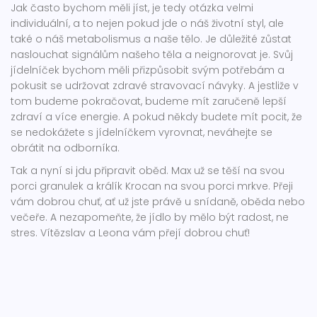
Jak často bychom měli jíst, je tedy otázka velmi
individuální, a to nejen pokud jde o náš životní styl, ale
také o náš metabolismus a naše tělo. Je důležité zůstat
naslouchat signálům našeho těla a neignorovat je. Svůj
jídelníček bychom měli přizpůsobit svým potřebám a
pokusit se udržovat zdravé stravovací návyky. A jestliže v
tom budeme pokračovat, budeme mít zaručeně lepší
zdraví a více energie. A pokud někdy budete mít pocit, že
se nedokážete s jídelníčkem vyrovnat, neváhejte se
obrátit na odborníka.
Tak a nyní si jdu připravit oběd. Max už se těší na svou
porci granulek a králík Krocan na svou porci mrkve. Přeji
vám dobrou chuť, ať už jste právě u snídaně, oběda nebo
večeře. A nezapomeňte, že jídlo by mělo být radost, ne
stres. Vítězslav a Leona vám přejí dobrou chuť!