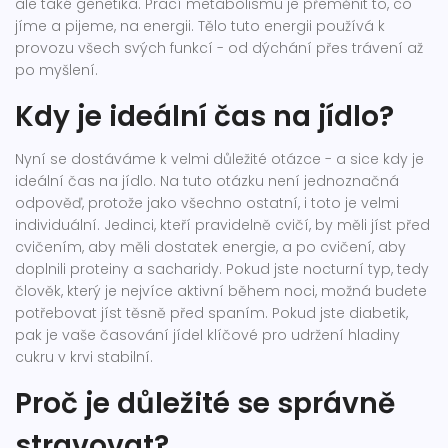
ale také genetika. Prací metabolismu je přeměnit to, co
jíme a pijeme, na energii. Tělo tuto energii používá k
provozu všech svých funkcí - od dýchání přes trávení až
po myšlení.
Kdy je ideální čas na jídlo?
Nyní se dostáváme k velmi důležité otázce - a sice kdy je
ideální čas na jídlo. Na tuto otázku není jednoznačná
odpověď, protože jako všechno ostatní, i toto je velmi
individuální. Jedinci, kteří pravidelně cvičí, by měli jíst před
cvičením, aby měli dostatek energie, a po cvičení, aby
doplnili proteiny a sacharidy. Pokud jste nocturní typ, tedy
člověk, který je nejvíce aktivní během noci, možná budete
potřebovat jíst těsně před spaním. Pokud jste diabetik,
pak je vaše časování jídel klíčové pro udržení hladiny
cukru v krvi stabilní.
Proč je důležité se správně
stravovat?