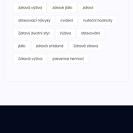
zdravá výživa
zdravé jídlo
zdraví
stravovací návyky
cvičení
nutriční hodnoty
Zdravý životní styl
Výživa
stravování
jídlo
zdravá snídaně
Zdravá strava
Zdravá výživa
prevence nemocí