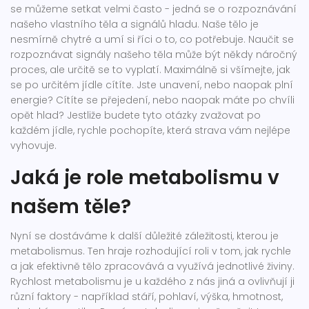
se můžeme setkat velmi často - jedná se o rozpoznávání
našeho vlastního těla a signálů hladu. Naše tělo je
nesmírně chytré a umí si říci o to, co potřebuje. Naučit se
rozpoznávat signály našeho těla může být někdy náročný
proces, ale určitě se to vyplatí. Maximálně si všímejte, jak
se po určitém jídle cítíte. Jste unavení, nebo naopak plní
energie? Cítíte se přejedení, nebo naopak máte po chvíli
opět hlad? Jestliže budete tyto otázky zvažovat po
každém jídle, rychle pochopíte, která strava vám nejlépe
vyhovuje.
Jaká je role metabolismu v
našem těle?
Nyní se dostáváme k další důležité záležitosti, kterou je
metabolismus. Ten hraje rozhodující roli v tom, jak rychle
a jak efektivně tělo zpracovává a využívá jednotlivé živiny.
Rychlost metabolismu je u každého z nás jiná a ovlivňují ji
různí faktory - například stáří, pohlaví, výška, hmotnost,