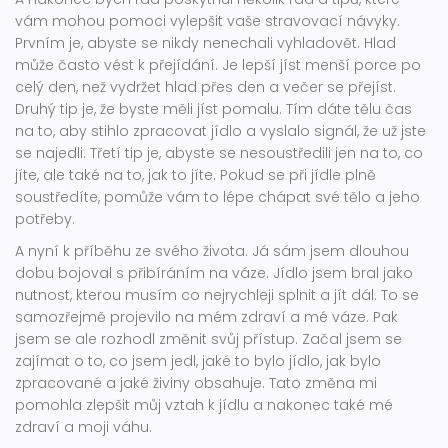
vám mohou pomoci vylepšit vaše stravovací návyky.
Prvním je, abyste se nikdy nenechali vyhladovět. Hlad
může často vést k přejídání. Je lepší jíst menší porce po
celý den, než vydržet hlad přes den a večer se přejíst.
Druhý tip je, že byste měli jíst pomalu. Tím dáte tělu čas
na to, aby stihlo zpracovat jídlo a vyslalo signál, že už jste
se najedli. Třetí tip je, abyste se nesoustředili jen na to, co
jíte, ale také na to, jak to jíte. Pokud se při jídle plně
soustředíte, pomůže vám to lépe chápat své tělo a jeho
potřeby.
A nyní k příběhu ze svého života. Já sám jsem dlouhou
dobu bojoval s přibíráním na váze. Jídlo jsem bral jako
nutnost, kterou musím co nejrychleji splnit a jít dál. To se
samozřejmě projevilo na mém zdraví a mé váze. Pak
jsem se ale rozhodl změnit svůj přístup. Začal jsem se
zajímat o to, co jsem jedl, jaké to bylo jídlo, jak bylo
zpracované a jaké živiny obsahuje. Tato změna mi
pomohla zlepšit můj vztah k jídlu a nakonec také mé
zdraví a moji váhu.