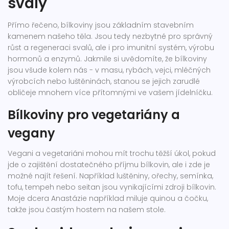
svaly
Přímo řečeno, bílkoviny jsou základním stavebním
kamenem našeho těla. Jsou tedy nezbytné pro správný
růst a regeneraci svalů, ale i pro imunitní systém, výrobu
hormonů a enzymů. Jakmile si uvědomíte, že bílkoviny
jsou všude kolem nás - v masu, rybách, vejci, mléčných
výrobcích nebo luštěninách, stanou se jejich zarudlé
obličeje mnohem více přítomnými ve vašem jídelníčku.
Bílkoviny pro vegetariány a
vegany
Vegani a vegetariáni mohou mít trochu těžší úkol, pokud
jde o zajištění dostatečného příjmu bílkovin, ale i zde je
možné najít řešení. Například luštěniny, ořechy, semínka,
tofu, tempeh nebo seitan jsou vynikajícími zdroji bílkovin.
Moje dcera Anastázie například miluje quinou a čočku,
takže jsou častým hostem na našem stole.