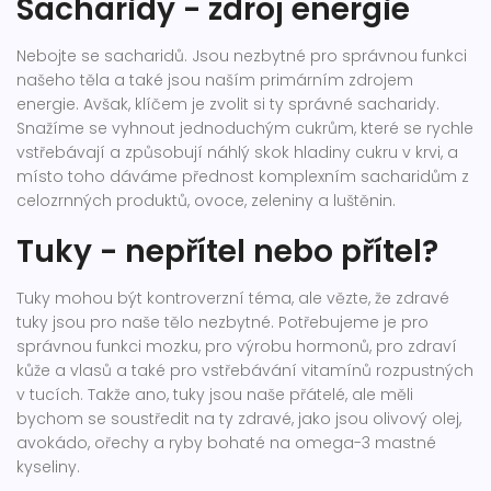
Sacharidy - zdroj energie
Nebojte se sacharidů. Jsou nezbytné pro správnou funkci
našeho těla a také jsou naším primárním zdrojem
energie. Avšak, klíčem je zvolit si ty správné sacharidy.
Snažíme se vyhnout jednoduchým cukrům, které se rychle
vstřebávají a způsobují náhlý skok hladiny cukru v krvi, a
místo toho dáváme přednost komplexním sacharidům z
celozrnných produktů, ovoce, zeleniny a luštěnin.
Tuky - nepřítel nebo přítel?
Tuky mohou být kontroverzní téma, ale vězte, že zdravé
tuky jsou pro naše tělo nezbytné. Potřebujeme je pro
správnou funkci mozku, pro výrobu hormonů, pro zdraví
kůže a vlasů a také pro vstřebávání vitamínů rozpustných
v tucích. Takže ano, tuky jsou naše přátelé, ale měli
bychom se soustředit na ty zdravé, jako jsou olivový olej,
avokádo, ořechy a ryby bohaté na omega-3 mastné
kyseliny.