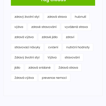
zdravý životní styl
zdravá strava
hubnutí
výživa
zdravé stravování
vyvážená strava
zdravá výživa
zdravé jídlo
zdraví
stravovací návyky
cvičení
nutriční hodnoty
Zdravý životní styl
Výživa
stravování
jídlo
zdravá snídaně
Zdravá strava
Zdravá výživa
prevence nemocí