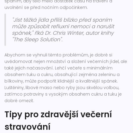
spaním, aby tělo mělo dostatek času na trávení a
uvolnění se před nočním odpočinkem.
"Jíst těžká jídla příliš blízko před spaním
může způsobit refluxní nemoci a narušit
spánek," říká Dr. Chris Winter, autor knihy
"The Sleep Solution".
Abychom se vyhnuli těmto problémům, je dobré si
uvědomovat nejen množství a složení večerních jídel, ale
také jejich načasování. Lehčí večeře s minimálním
obsahem tuku a cukru, obsahující zejména zeleninu a
bílkoviny, může podpořit klidnější a kvalitnější spánek.
Luštěniny, libové maso nebo ryby jsou skvělou volbou,
zatímco potraviny s vysokým obsahem cukru a tuku je
dobré omezit.
Tipy pro zdravější večerní
stravování