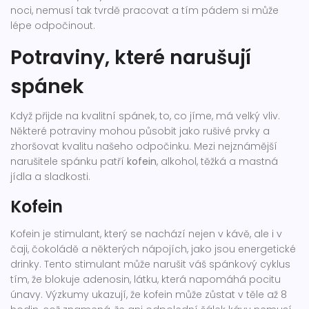
noci, nemusí tak tvrdě pracovat a tím pádem si může
lépe odpočinout.
Potraviny, které narušují
spánek
Když přijde na kvalitní spánek, to, co jíme, má velký vliv.
Některé potraviny mohou působit jako rušivé prvky a
zhoršovat kvalitu našeho odpočinku. Mezi nejznámější
narušitele spánku patří
kofein
, alkohol, těžká a mastná
jídla a sladkosti.
Kofein
Kofein je stimulant, který se nachází nejen v kávě, ale i v
čaji, čokoládě a některých nápojích, jako jsou energetické
drinky. Tento stimulant může narušit váš spánkový cyklus
tím, že blokuje adenosin, látku, která napomáhá pocitu
únavy. Výzkumy ukazují, že kofein může zůstat v těle až 8