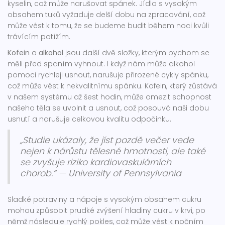
kyselin, což může narušovat spánek. Jídlo s vysokým
obsahem tuků vyžaduje delší dobu na zpracování, což
může vést k tomu, že se budeme budit během noci kvůli
trávícím potížím.
Kofein
a
alkohol
jsou další dvě složky, kterým bychom se
měli před spaním vyhnout. I když nám může alkohol
pomoci rychleji usnout, narušuje přirozené cykly spánku,
což může vést k nekvalitnímu spánku. Kofein, který zůstává
v našem systému až šest hodin, může omezit schopnost
našeho těla se uvolnit a usnout, což posouvá naši dobu
usnutí a narušuje celkovou kvalitu odpočinku.
„Studie ukázaly, že jíst pozdě večer vede
nejen k nárůstu tělesné hmotnosti, ale také
se zvyšuje riziko kardiovaskulárních
chorob.“ — University of Pennsylvania
Sladké potraviny a nápoje s vysokým obsahem cukru
mohou způsobit prudké zvýšení hladiny cukru v krvi, po
němž následuje rychlý pokles, což může vést k nočním