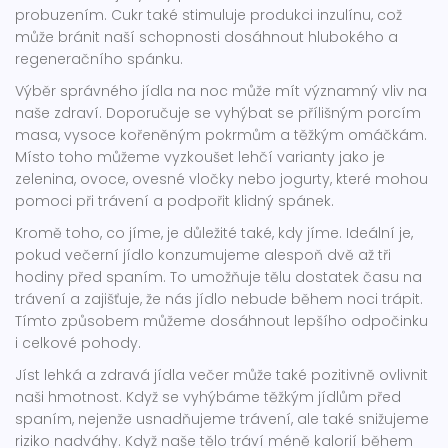
probuzením. Cukr také stimuluje produkci inzulínu, což
může bránit naší schopnosti dosáhnout hlubokého a
regeneračního spánku.
Výběr správného jídla na noc může mít významný vliv na
naše zdraví. Doporučuje se vyhýbat se přílišným porcím
masa, vysoce kořeněným pokrmům a těžkým omáčkám.
Místo toho můžeme vyzkoušet lehčí varianty jako je
zelenina, ovoce, ovesné vločky nebo jogurty, které mohou
pomoci při trávení a podpořit klidný spánek.
Kromě toho, co jíme, je důležité také, kdy jíme. Ideální je,
pokud večerní jídlo konzumujeme alespoň dvě až tři
hodiny před spaním. To umožňuje tělu dostatek času na
trávení a zajišťuje, že nás jídlo nebude během noci trápit.
Tímto způsobem můžeme dosáhnout lepšího odpočinku
i celkové pohody.
Jíst lehká a zdravá jídla večer může také pozitivně ovlivnit
naši hmotnost. Když se vyhýbáme těžkým jídlům před
spaním, nejenže usnadňujeme trávení, ale také snižujeme
riziko nadváhy. Když naše tělo tráví méně kalorií během