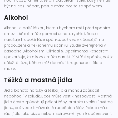
hodin, což znamená, že ani odpolední šálek kávy nemusí
být nejlepší nápad, pokud máte potíže se spánkem.
Alkohol
Alkohol je další látkou, kterou bychom měli před spaním
omezit. Ačkoli může pomoci usnout rychleji, často
narušuje hluboké fáze spánku, což vede k častějšímu
probouzení a neklidnému spánku. Studie zveřejněná v
časopise „Alcoholism: Clinical & Experimental Research“
upozorňuje, že alkohol může narušit REM fázi spánku, což je
důležitá fáze, během níž dochází k regeneraci těla a
mozku.
Těžká a mastná jídla
Jídla bohatá na tuky a těžká jídla mohou způsobit
nepohodlí v žaludku, což může vést k nespavosti. Mastná
jídla často způsobují pálení žáhy, protože uvolňují svěrač
jícnu, což vede k návratu žaludečních šťáv. Pokud máte
rádi jídla jako pizza nebo inspirované rychlé občerstvení,