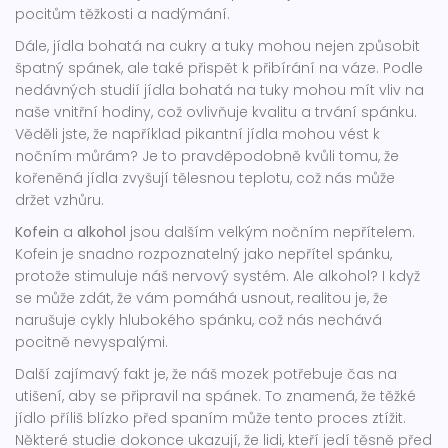
pocitům těžkosti a nadýmání.
Dále, jídla bohatá na cukry a tuky mohou nejen způsobit
špatný spánek, ale také přispět k přibírání na váze. Podle
nedávných studií jídla bohatá na tuky mohou mít vliv na
naše vnitřní hodiny, což ovlivňuje kvalitu a trvání spánku.
Věděli jste, že například pikantní jídla mohou vést k
nočním můrám? Je to pravděpodobně kvůli tomu, že
kořeněná jídla zvyšují tělesnou teplotu, což nás může
držet vzhůru.
Kofein
a
alkohol
jsou dalším velkým nočním nepřítelem.
Kofein je snadno rozpoznatelný jako nepřítel spánku,
protože stimuluje náš nervový systém. Ale alkohol? I když
se může zdát, že vám pomáhá usnout, realitou je, že
narušuje cykly hlubokého spánku, což nás nechává
pocitně nevyspalými.
Další zajímavý fakt je, že náš mozek potřebuje čas na
utišení, aby se připravil na spánek. To znamená, že těžké
jídlo příliš blízko před spaním může tento proces ztížit.
Některé studie dokonce ukazují, že lidi, kteří jedí těsně před