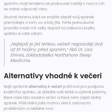
spaním, mají tendenci se probouzet častěji v noci a cítí
se méně odpočatí ráno.
Stručně řečeno, když se snažíte zlepšit svůj spánek,
přemýšlejte o tom, co a kdy jíte. Tohle jednoduché
pravidlo může mít velký dopad na celkovou kvalitu
spánku a vaše zdraví.
„Nejlepší je jíst lehkou večeři nejpozději dvě
až tři hodiny před spaním,“ říká Dr. Lisa
Shives, zakladatelka Northshore Sleep
Medicine.
Alternativy vhodné k večeri
Najít správné
alternativy k večeři
je klíčové pro podporu
kvalitního spánku. Je důležité volit lehké a výživné pokrmy,
které naše tělo snadno stráví a které nám zajistí klidný
spánek. Příliš těžká jídla mohou vést k zažívacím
problémům a neklidné noci.