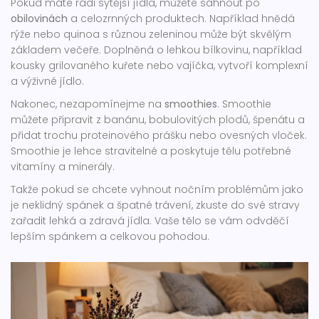
Pokud máte rádi sytější jídla, můžete sáhnout po
obilovinách
a celozrnných produktech. Například hnědá
rýže nebo quinoa s různou zeleninou může být skvělým
základem večeře. Doplněná o lehkou bílkovinu, například
kousky grilovaného kuřete nebo vajíčka, vytvoří komplexní
a výživné jídlo.
Nakonec, nezapomínejme na
smoothies
. Smoothie
můžete připravit z banánu, bobulovitých plodů, špenátu a
přidat trochu proteinového prášku nebo ovesných vloček.
Smoothie je lehce stravitelné a poskytuje tělu potřebné
vitamíny a minerály.
Takže pokud se chcete vyhnout nočním problémům jako
je neklidný spánek a špatné trávení, zkuste do své stravy
zařadit lehká a zdravá jídla. Vaše tělo se vám odvděčí
lepším spánkem a celkovou pohodou.