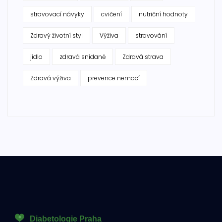
stravovací návyky
cvičení
nutriční hodnoty
Zdravý životní styl
Výživa
stravování
jídlo
zdravá snídaně
Zdravá strava
Zdravá výživa
prevence nemocí