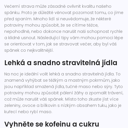
Večerní strava může zásadně ovlivnit kvalitu našeho
spánku. Proto je důležité věnovat pozornost tomu, co jíme
před spaním. Mnoho lidí si neuvědomuje, že některé
potraviny mohou způsobit, že se cítíme těžce,
nepohodlně, nebo dokonce narušit naši schopnost rychle
a klidně usnout. Následující tipy vám mohou pomoci lépe
se orientovat v tom, jak se stravovat večer, aby byl váš
spánek co nejkvalitnější.
Lehká a snadno stravitelná jídla
Na noc je ideální volit lehká a snadno stravitelná jídla. To
znamená vyhýbat se těžkým a mastným pokrmům, jako
jsou například smažená jídla, tučné maso nebo sýry. Tyto
potraviny mohou způsobit pálení žáhy a zpomalit trávení,
což může narušit váš spánek. Místo toho zkuste jíst více
zeleniny, ovoce a bílkovin s nízkým obsahem tuku, jako je
kuřecí nebo rybí maso.
Vyhněte se kofeinu a cukru