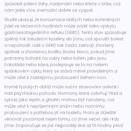
způsobit pálení žáhy, nadýmání nebo křeče v břiše, což
nám ještě více znemožní dobře se vyspat.
Studie ukazují, že konzumace těžkých nebo kořeněných
jídel ve večerních hodinách může zvýšit riziko výskytu
gastroesofageálního refluxu (GERD). Tento stav způsobuje
zpětný tok žaludeční kyseliny do jícnu, což spouští bolest
a nepohodlí. Lidé s GERD tak často zažívají zhoršený
spánek a zhoršenou kvalitu života. Navíc, pokud jíme
potraviny bohaté na cukry nebo kofein, jako jsou
čokoláda nebo káva, podepisuje se to na našem
spánkovém cyklu, který se stává méně pravidelným a
může vést k častějšímu probouzení během noci.
Kromě fyzických obtíží může noční stravování ovlivnit i
naši psychickou pohodu. Hormony, které ovlivňují hlad a
sytost, jako leptin a ghrelin, mohou být narušeny, což
může vést k nepříjemným snům nebo nočnímu
probouzení s potřebou jít na toaletu. Proto je důležité
věnovat pozornost nejen tomu, co jíme večer, ale i kdy
jíme. Doporučuje se jíst nejpozději dvě až tři hodiny před