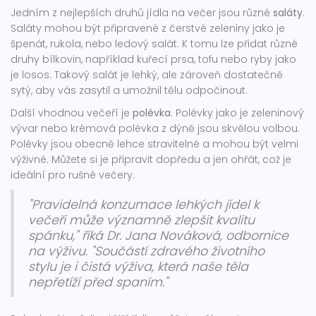
Jedním z nejlepších druhů jídla na večer jsou různé
saláty
.
Saláty mohou být připravené z čerstvé zeleniny jako je
špenát, rukola, nebo ledový salát. K tomu lze přidat různé
druhy bílkovin, například kuřecí prsa, tofu nebo ryby jako
je losos. Takový salát je lehký, ale zároveň dostatečně
sytý, aby vás zasytil a umožnil tělu odpočinout.
Další vhodnou večeří je
polévka
. Polévky jako je zeleninový
vývar nebo krémová polévka z dýně jsou skvělou volbou.
Polévky jsou obecně lehce stravitelné a mohou být velmi
výživné. Můžete si je připravit dopředu a jen ohřát, což je
ideální pro rušné večery.
"Pravidelná konzumace lehkých jídel k
večeři může významně zlepšit kvalitu
spánku," říká Dr. Jana Nováková, odbornice
na výživu. "Součástí zdravého životního
stylu je i čistá výživa, která naše těla
nepřetíží před spaním."