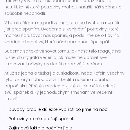
mít velký vliv na to, jak dobře se nám spí. Mnoho lidí
netuší, že některé potraviny mohou narušit náš spánek a
způsobit nepohodlí.
V tomto článku se podíváme na to, co bychom neměli
jíst před spaním. Uvedeme si konkrétní potraviny, které
mohou narušovat náš spánek, a podělíme se o tipy na
vhodné alternativy, které nám pomohou lépe spát.
Budeme se také věnovat tomu, jak naše tělo reaguje na
různé druhy jídla večer, a jak můžeme upravit své
stravovací návyky pro lepší a zdravější spánek.
Ať už se jedná o těžká jídla, sladkosti, nebo kofein, všechny
tyto faktory mohou ovlivnit kvalitu našeho nočního
odpočinku. Přečtěte si více a zjistěte, jak můžete zlepšit
svůj spánek díky jednoduchým změnám ve večerní
stravě.
Důvody, proč je důležité vybírat, co jíme na noc
Potraviny, které narušují spánek
Zajímavá fakta o nočním jídle