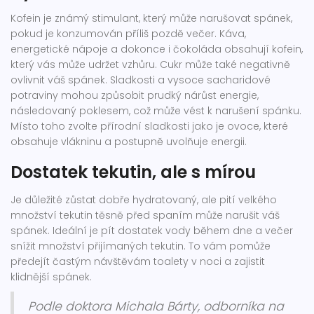
Kofein je známý stimulant, který může narušovat spánek,
pokud je konzumován příliš pozdě večer. Káva,
energetické nápoje a dokonce i čokoláda obsahují kofein,
který vás může udržet vzhůru. Cukr může také negativně
ovlivnit váš spánek. Sladkosti a vysoce sacharidové
potraviny mohou způsobit prudký nárůst energie,
následovaný poklesem, což může vést k narušení spánku.
Místo toho zvolte přírodní sladkosti jako je ovoce, které
obsahuje vlákninu a postupně uvolňuje energii.
Dostatek tekutin, ale s mírou
Je důležité zůstat dobře hydratovaný, ale pití velkého
množství tekutin těsně před spaním může narušit váš
spánek. Ideální je pít dostatek vody během dne a večer
snížit množství přijímaných tekutin. To vám pomůže
předejít častým návštěvám toalety v noci a zajistit
klidnější spánek.
Podle doktora Michala Bárty, odborníka na