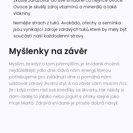
Zkuste zařazovat do své snídaně co nejvíce ovoce.
Ovoce je skvělý zdroj vitamínů a minerálů a také
vlákniny.
Nemějte strach z tuků. Avokádo, ořechy a semínka
jsou vynikající zdroje zdravých tuků, které by měly být
součástí naší každodenní stravy.
Myšlenky na závěr
Myslím, že když o tom přemýšlím, je snídaně možná
nejdůležitější jídlo dne. Dává nám energii, kterou
potřebujeme pro zvládnutí dne a pomáhá nám
udržovat zdravý životní styl. A na závěr vám musím říci,
že i když mám rád své knedlíky se škvarky, tak někdy si
dám raději to jablko nebo jogurt s oříšky stejně jako
moje Marta. Zdravá snídaně je prostě dobrá návyk.