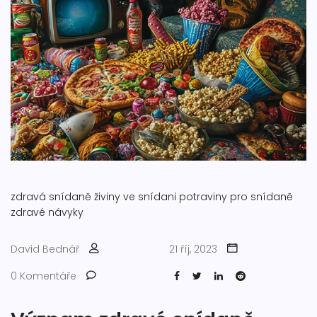
zdravá snídaně
živiny ve snídani
potraviny pro snídaně
zdravé návyky
David Bednář
21 říj, 2023
0 Komentáře