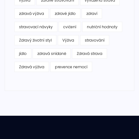
výživa
zdravé stravování
vyvážená strava
zdravá výživa
zdravé jídlo
zdraví
stravovací návyky
cvičení
nutriční hodnoty
Zdravý životní styl
Výživa
stravování
jídlo
zdravá snídaně
Zdravá strava
Zdravá výživa
prevence nemocí