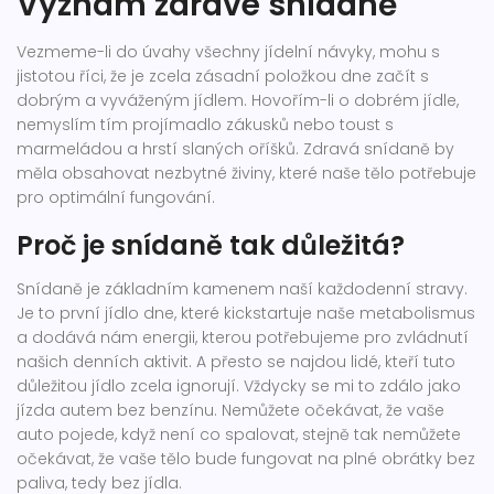
Význam zdravé snídaně
Vezmeme-li do úvahy všechny jídelní návyky, mohu s
jistotou říci, že je zcela zásadní položkou dne začít s
dobrým a vyváženým jídlem. Hovořím-li o dobrém jídle,
nemyslím tím projímadlo zákusků nebo toust s
marmeládou a hrstí slaných oříšků. Zdravá snídaně by
měla obsahovat nezbytné živiny, které naše tělo potřebuje
pro optimální fungování.
Proč je snídaně tak důležitá?
Snídaně je základním kamenem naší každodenní stravy.
Je to první jídlo dne, které kickstartuje naše metabolismus
a dodává nám energii, kterou potřebujeme pro zvládnutí
našich denních aktivit. A přesto se najdou lidé, kteří tuto
důležitou jídlo zcela ignorují. Vždycky se mi to zdálo jako
jízda autem bez benzínu. Nemůžete očekávat, že vaše
auto pojede, když není co spalovat, stejně tak nemůžete
očekávat, že vaše tělo bude fungovat na plné obrátky bez
paliva, tedy bez jídla.