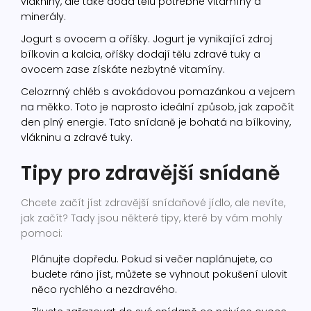
vlákniny, ale také dodá tělu potřebné vitamíny a
minerály.
Jogurt s ovocem a oříšky. Jogurt je vynikající zdroj
bílkovin a kalcia, oříšky dodají tělu zdravé tuky a
ovocem zase získáte nezbytné vitamíny.
Celozrnný chléb s avokádovou pomazánkou a vejcem
na měkko. Toto je naprosto ideální způsob, jak započít
den plný energie. Tato snídaně je bohatá na bílkoviny,
vlákninu a zdravé tuky.
Tipy pro zdravější snídaně
Chcete začít jíst zdravější snídaňové jídlo, ale nevíte,
jak začít? Tady jsou některé tipy, které by vám mohly
pomoci:
Plánujte dopředu. Pokud si večer naplánujete, co
budete ráno jíst, můžete se vyhnout pokušení ulovit
něco rychlého a nezdravého.