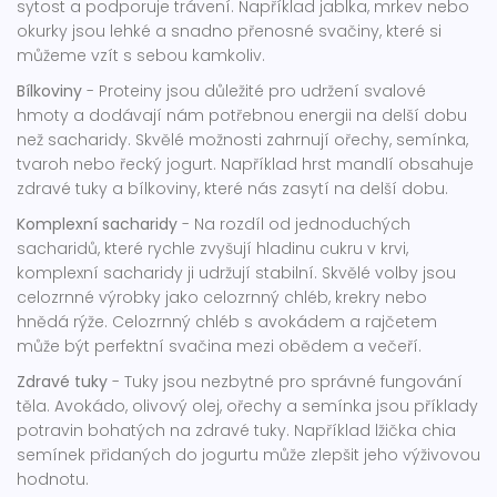
sytost a podporuje trávení. Například jablka, mrkev nebo
okurky jsou lehké a snadno přenosné svačiny, které si
můžeme vzít s sebou kamkoliv.
Bílkoviny
- Proteiny jsou důležité pro udržení svalové
hmoty a dodávají nám potřebnou energii na delší dobu
než sacharidy. Skvělé možnosti zahrnují ořechy, semínka,
tvaroh nebo řecký jogurt. Například hrst mandlí obsahuje
zdravé tuky a bílkoviny, které nás zasytí na delší dobu.
Komplexní sacharidy
- Na rozdíl od jednoduchých
sacharidů, které rychle zvyšují hladinu cukru v krvi,
komplexní sacharidy ji udržují stabilní. Skvělé volby jsou
celozrnné výrobky jako celozrnný chléb, krekry nebo
hnědá rýže. Celozrnný chléb s avokádem a rajčetem
může být perfektní svačina mezi obědem a večeří.
Zdravé tuky
- Tuky jsou nezbytné pro správné fungování
těla. Avokádo, olivový olej, ořechy a semínka jsou příklady
potravin bohatých na zdravé tuky. Například lžička chia
semínek přidaných do jogurtu může zlepšit jeho výživovou
hodnotu.