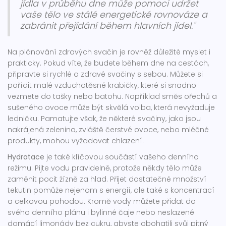
jídla v průběhu dne může pomoci udržet
vaše tělo ve stálé energetické rovnováze a
zabránit přejídání během hlavních jídel."
Na plánování zdravých svačin je rovněž důležité myslet i
prakticky. Pokud víte, že budete během dne na cestách,
připravte si rychlé a zdravé svačiny s sebou. Můžete si
pořídit malé vzduchotěsné krabičky, které si snadno
vezmete do tašky nebo batohu. Například směs ořechů a
sušeného ovoce může být skvělá volba, která nevyžaduje
ledničku. Pamatujte však, že některé svačiny, jako jsou
nakrájená zelenina, zvláště čerstvé ovoce, nebo mléčné
produkty, mohou vyžadovat chlazení.
Hydratace
je také klíčovou součástí vašeho denního
režimu. Pijte vodu pravidelně, protože někdy tělo může
zaměnit pocit žízně za hlad. Přijet dostatečné množství
tekutin pomůže nejenom s energií, ale také s koncentrací
a celkovou pohodou. Kromě vody můžete přidat do
svého denního plánu i bylinné čaje nebo neslazené
domácí limonády bez cukru, abyste obohatili svůj pitný