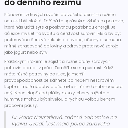
do denního režimu
Plánování zdravých svačin do vašeho denního režimu
nemusí být složité. Začíná to správným výběrem potravin,
které nás udrží syté a poskytnou potřebnou energii. Je
důležité myslet na kvalitu a čerstvost surovin. Měla by být
preferována čerstvá zelenina a ovoce, ořechy a semena,
mírně zpracované obiloviny a zdravé proteinové zdroje
jako jogurt nebo sýry.
Praktickým krokem je zajistit si různé druhy zdravých
potravin doma i v práci.
Zaměřte se na pestrost
. Když
máte různé potraviny po ruce, je menší
pravděpodobnost, že sáhnete po něčem nezdravém.
Kupte si malé nádoby a připravte si různé kombinace pro
celý týden. Například plátky okurky, cherry rajčata a
hummus mohou být skvělou a rychlou volbou během
pracovní pauzy.
Dr. Hana Navrátilová, známá odbornice na
výživu, uvádí: "Jíst malé porce zdravého