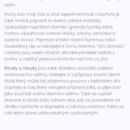
režim.
Pro ty, kdo mají čas a chuť experimentovat v kuchyni, je
také možné připravit si vlastní zdravé svačinky.
Vyzkoušejte například domácí granola tyčinky, které
mohou obsahovat ovesné vločky, ořechy, semínka a
sušené ovoce. Připravte si také vlastní hummus nebo
avokádový dip a nakrájejte k tomu zeleninu. Tyto domácí
varianty jsou nejen chutné, ale také přinášejí radost z
tvorby a zajišťují přesnou kontrolu nad tím, co jíte.
Rituály a návyky
jsou také důležitou součástí vašeho
stravovacího režimu. Udělejte si z přípravy svačin denní
rituál, který může být příjemnou pauzou v hektickém dni.
Dopřejte si čas, který věnujete přípravě jídla, a užijte si to
jako součást svého denního režimu. Také se vyplatí
stanovit si určité časy během dne, kdy se pravidelně na
chvilku zastavíte a dopřejete si zdravou svačinu. Takto se
váš režim stane udržovatelným a přirozeným.