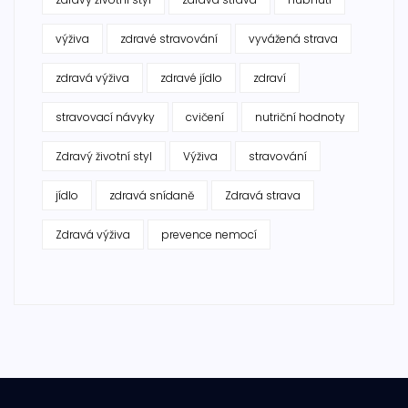
výživa
zdravé stravování
vyvážená strava
zdravá výživa
zdravé jídlo
zdraví
stravovací návyky
cvičení
nutriční hodnoty
Zdravý životní styl
Výživa
stravování
jídlo
zdravá snídaně
Zdravá strava
Zdravá výživa
prevence nemocí