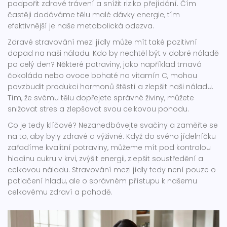
podpořit zdravé trávení a snížit riziko přejídání. Čím
častěji dodáváme tělu malé dávky energie, tím
efektivnější je naše metabolická odezva.
Zdravé stravování mezi jídly může mít také pozitivní
dopad na naši náladu. Kdo by nechtěl být v dobré náladě
po celý den? Některé potraviny, jako například tmavá
čokoláda nebo ovoce bohaté na vitamín C, mohou
povzbudit produkci hormonů štěstí a zlepšit naši náladu.
Tím, že svému tělu dopřejete správné živiny, můžete
snižovat stres a zlepšovat svou celkovou pohodu.
Co je tedy klíčové? Nezanedbávejte svačiny a zaměřte se
na to, aby byly zdravé a výživné. Když do svého jídelníčku
zařadíme kvalitní potraviny, můžeme mít pod kontrolou
hladinu cukru v krvi, zvýšit energii, zlepšit soustředění a
celkovou náladu. Stravování mezi jídly tedy není pouze o
potlačení hladu, ale o správném přístupu k našemu
celkovému zdraví a pohodě.