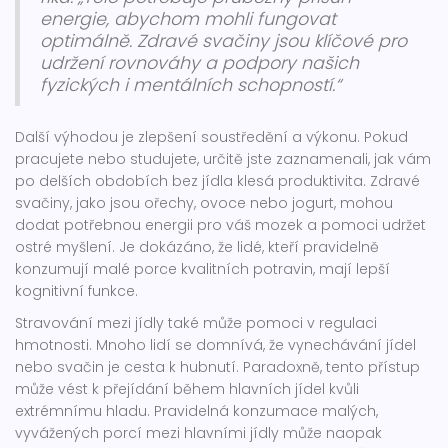
energie, abychom mohli fungovat
optimálně. Zdravé svačiny jsou klíčové pro
udržení rovnováhy a podpory našich
fyzických i mentálních schopností.“
Další výhodou je zlepšení soustředění a výkonu. Pokud
pracujete nebo studujete, určitě jste zaznamenali, jak vám
po delších obdobích bez jídla klesá produktivita. Zdravé
svačiny, jako jsou ořechy, ovoce nebo jogurt, mohou
dodat potřebnou energii pro váš mozek a pomoci udržet
ostré myšlení. Je dokázáno, že lidé, kteří pravidelně
konzumují malé porce kvalitních potravin, mají lepší
kognitivní funkce.
Stravování mezi jídly také může pomoci v regulaci
hmotnosti. Mnoho lidí se domnívá, že vynechávání jídel
nebo svačin je cesta k hubnutí. Paradoxně, tento přístup
může vést k přejídání během hlavních jídel kvůli
extrémnímu hladu. Pravidelná konzumace malých,
vyvážených porcí mezi hlavními jídly může naopak