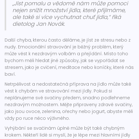
„Jíst pomalu a vědomě nám může pomoci
nejen snížit množství jídla, které přijímáme,
ale také si více vychutnat chuť jídla,“ říká
dietolog Jan Novák.
Další chyba, kterou často děláme, je jíst ze stresu nebo z
nudy. Emocionální stravování je běžný problém, který
může vést k nezdravým volbám a přejídání. Místo toho
bychom měli hledat jiné způsoby, jak se vypořádat se
stresem, jako je cvičení, meditace nebo koníčky, které nás
baví.
Netrpělivost a nedostatečná příprava na jídlo může také
vést k chybám ve stravování mezi jídly. Pokud si
neplánujeme své svačiny předem, snadno podlehneme
nezdravým možnostem. Mějte připraveny zdravé svačiny,
jako jsou ovoce, zelenina, ořechy nebo jogurt, abyste měli
vždy po ruce něco výživného.
Vyhýbání se svačinám úplně může být také chybným
krokem. Někteří lidé si myslí, že je lépe mezi hlavními jídly