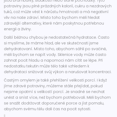
jsou brambůrky, sladkosti nebo slané pochoutky. Tyto
potraviny jsou plné prázdných kalorií, cukru a nezdravých
tuků, což může vést k nárůstu hmotnosti a má negativní
vliv na naše zdraví. Místo toho bychom měli hledat
zdravější alternativy, které nám poskytnou potřebnou
energii a živiny.
Další běžnou chybou je nedostatečná hydratace. Často
si myslíme, že máme hlad, ale ve skutečnosti jsme
dehydratovaní. Místo toho, abychom sáhli po svačině,
měli bychom se napít vody. Sklenice vody může často
zahnat pocit hladu a napomoci nám cítit se lépe. Při
nedostatku tekutin může tělo také vzhledem k
dehydrataci snižovat svůj výkon a narušovat koncentraci.
Častým omylem je také přehlížení velikosti porcí. I když
jíme zdravé potraviny, můžeme stále přejídat, pokud
nejsme opatrní s velikostí porcí. Je snadné se nechat
unést a sníst více, než bychom potřebovali. Měli bychom
se snažit dodržovat doporučené porce a jíst pomalu,
abychom svému tělu dali čas na pocit sytosti.