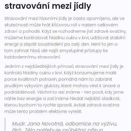
stravování mezi jídly
Stravování mezi hlavními jídly je často opomíjeno, ale ve
skutečnosti může hrát klíčovou roli v našem celkovém
zdraví a pohodě. Když se rozhodneme jíst zdravé svačiny,
můžeme kontrolovat hladinu cukru v krvi, udržovat stabilní
energii a zlepšit soustředění po celý den. Není to jen o
tom zahnat hlad, ale najít smysluplné přístupy ke
každodennímu stravování.
Jedním z nejdůležitějších přínosů stravování mezi jídly je
kontrola hladiny cukru v krvi. Když konzumujeme malé
porce kvalitních potravin, pomáhá nám to zabránit
prudkým výkyvům glukózy, které mohou vést k únavě a
podrážděnosti. Všichni to asi známe - ten pocit, kdy jsme
náhle bez energie a začínáme hledat nejbližší sladkost,
kterou bychom to rychle spravili. Avšak zdravá svačina
může tento problém efektivně vyřešit.
Mudr. Jana Novotná, odbornice na výživu,
říká: „Tělo potřebuje průběžný přísun